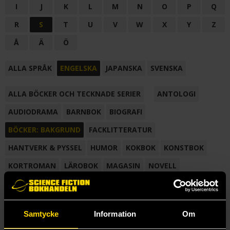
I
J
K
L
M
N
O
P
Q
R
S
T
U
V
W
X
Y
Z
Å
Ä
Ö
ALLA SPRÅK
ENGELSKA
JAPANSKA
SVENSKA
ALLA BÖCKER OCH TECKNADE SERIER
ANTOLOGI
AUDIODRAMA
BARNBOK
BIOGRAFI
BÖCKER: BAKGRUND
FACKLITTERATUR
HANTVERK & PYSSEL
HUMOR
KOKBOK
KONSTBOK
KORTROMAN
LÄROBOK
MAGASIN
NOVELL
NOVELLMAGASIN
NOVELLSAMLING
POESI
ROMAN
SAMLINGSVOLYM
TECKNA & MÅLA
TECKNAD SERIE
Samtycke
Information
Om