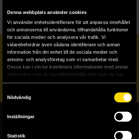
S
Spy X Family Official Anime Guides
Denna webbplats använder cookies
Vi använder enhetsidentifierare för att anpassa innehållet
och annonserna till användarna, tillhandahålla funktioner
för sociala medier och analysera vår trafik. Vi
vidarebefordrar även sådana identifierare och annan
Prenumerera på vårt nyhetsbrev
information från din enhet till de sociala medier och
annons- och analysföretag som vi samarbetar med.
Dessa kan i sin tur kombinera informationen med annan
Veckobrevet
information som du har tillhandahållit eller som de har
samlat in när du har använt deras tjänster.
Skicka
Samtyckesval
Nödvändig
Inställningar
Butiker & kundtjänst
Stockholmsbutiken
Statistik