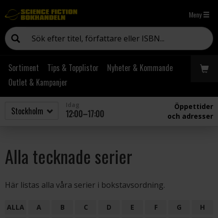
Meny
Sortiment
Tips & Topplistor
Nyheter & Kommande
Outlet & Kampanjer
Idag
Öppettider
12:00–17:00
och adresser
Alla tecknade serier
Här listas alla våra serier i bokstavsordning.
ALLA
A
B
C
D
E
F
G
H