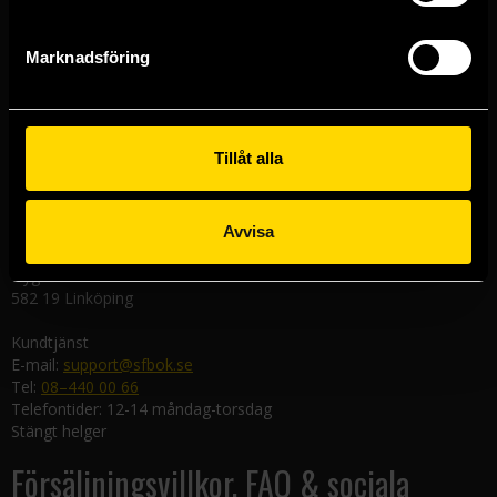
Västerlånggatan 48
111 29 Stockholm
Marknadsföring
Göteborgsbutiken
Kungsgatan 19
411 19 Göteborg
Tillåt alla
Malmöbutiken
Södra Förstadsgatan 26
211 43 Malmö
Avvisa
Linköpingsbutiken
Nygatan 20
582 19 Linköping
Kundtjänst
E-mail:
support@sfbok.se
Tel:
08–440 00 66
Telefontider: 12-14 måndag-torsdag
Stängt helger
Försäljningsvillkor, FAQ & sociala