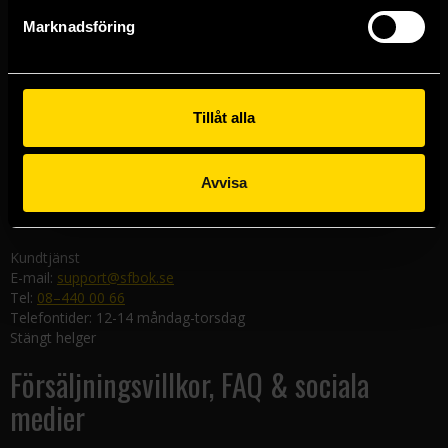
Göteborgsbutiken
Marknadsföring
Kungsgatan 19
411 19 Göteborg
Malmöbutiken
Södra Förstadsgatan 26
Tillåt alla
211 43 Malmö
Linköpingsbutiken
Avvisa
Nygatan 20
582 19 Linköping
Kundtjänst
E-mail:
support@sfbok.se
Tel:
08–440 00 66
Telefontider: 12-14 måndag-torsdag
Stängt helger
Försäljningsvillkor, FAQ & sociala
medier