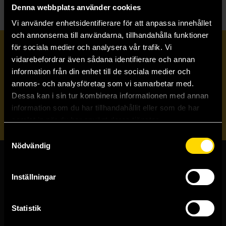
Denna webbplats använder cookies
Vi använder enhetsidentifierare för att anpassa innehållet
och annonserna till användarna, tillhandahålla funktioner
för sociala medier och analysera vår trafik. Vi
Prenumerera på vårt nyhetsbrev
vidarebefordrar även sådana identifierare och annan
information från din enhet till de sociala medier och
annons- och analysföretag som vi samarbetar med.
Veckobrevet
Dessa kan i sin tur kombinera informationen med annan
information som du har tillhandahållit eller som de har
Skicka
samlat in när du har använt deras tjänster.
Samtyckesval
Nödvändig
Butiker & kundtjänst
Inställningar
Stockholmsbutiken
Västerlånggatan 48
Statistik
111 29 Stockholm