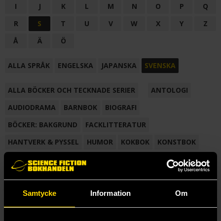
I
J
K
L
M
N
O
P
Q
R
S
T
U
V
W
X
Y
Z
Å
Ä
Ö
ALLA SPRÅK
ENGELSKA
JAPANSKA
SVENSKA
ALLA BÖCKER OCH TECKNADE SERIER
ANTOLOGI
AUDIODRAMA
BARNBOK
BIOGRAFI
BÖCKER: BAKGRUND
FACKLITTERATUR
HANTVERK & PYSSEL
HUMOR
KOKBOK
KONSTBOK
KORTROMAN
LÄROBOK
MAGASIN
NOVELL
NOVELLMAGASIN
NOVELLSAMLING
POESI
ROMAN
Samtycke
Information
Om
SAMLINGSVOLYM
TECKNA & MÅLA
TECKNAD SERIE