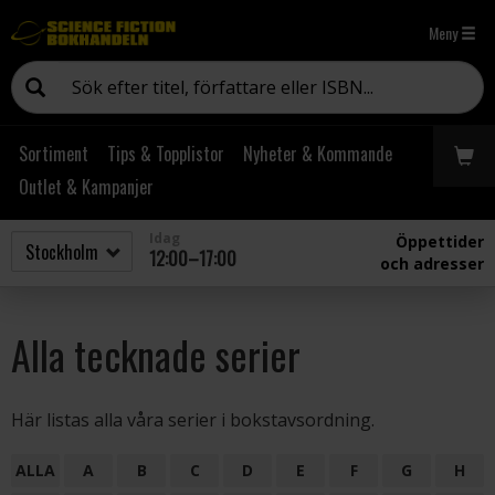
Meny
Sortiment
Tips & Topplistor
Nyheter & Kommande
Outlet & Kampanjer
Idag
Öppettider
12:00–17:00
och adresser
Alla tecknade serier
Här listas alla våra serier i bokstavsordning.
ALLA
A
B
C
D
E
F
G
H