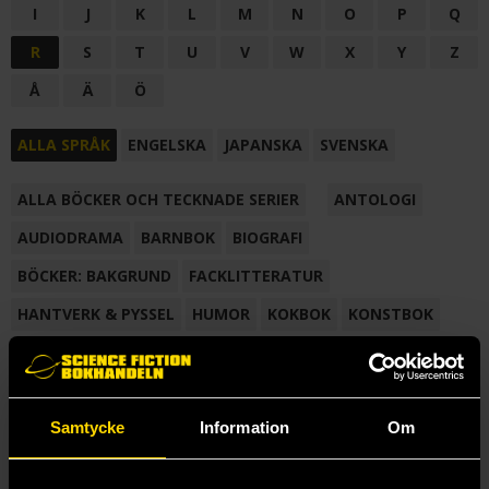
I
J
K
L
M
N
O
P
Q
R
S
T
U
V
W
X
Y
Z
Å
Ä
Ö
ALLA SPRÅK
ENGELSKA
JAPANSKA
SVENSKA
ALLA BÖCKER OCH TECKNADE SERIER
ANTOLOGI
AUDIODRAMA
BARNBOK
BIOGRAFI
BÖCKER: BAKGRUND
FACKLITTERATUR
HANTVERK & PYSSEL
HUMOR
KOKBOK
KONSTBOK
KORTROMAN
LÄROBOK
MAGASIN
NOVELL
NOVELLMAGASIN
NOVELLSAMLING
POESI
ROMAN
Samtycke
Information
Om
SAMLINGSVOLYM
TECKNA & MÅLA
TECKNAD SERIE