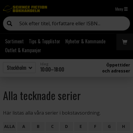
Meny
Sortiment
Tips & Topplistor
Nyheter & Kommande
Outlet & Kampanjer
Idag
Öppettider
10:00–18:00
och adresser
Alla tecknade serier
Här listas alla våra serier i bokstavsordning.
ALLA
A
B
C
D
E
F
G
H