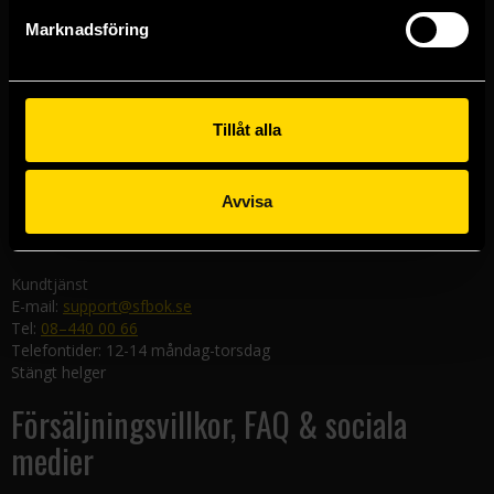
Göteborgsbutiken
Marknadsföring
Kungsgatan 19
411 19 Göteborg
Malmöbutiken
Södra Förstadsgatan 26
Tillåt alla
211 43 Malmö
Linköpingsbutiken
Avvisa
Nygatan 20
582 19 Linköping
Kundtjänst
E-mail:
support@sfbok.se
Tel:
08–440 00 66
Telefontider: 12-14 måndag-torsdag
Stängt helger
Försäljningsvillkor, FAQ & sociala
medier