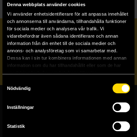
Denna webbplats använder cookies
Vi använder enhetsidentifierare för att anpassa innehållet
och annonserna till användarna, tillhandahålla funktioner
för sociala medier och analysera vår trafik. Vi
Prenumerera på vårt nyhetsbrev
vidarebefordrar även sådana identifierare och annan
information från din enhet till de sociala medier och
annons- och analysföretag som vi samarbetar med.
Veckobrevet
Dessa kan i sin tur kombinera informationen med annan
information som du har tillhandahållit eller som de har
Skicka
samlat in när du har använt deras tjänster.
Samtyckesval
Nödvändig
Butiker & kundtjänst
Inställningar
Stockholmsbutiken
Västerlånggatan 48
Statistik
111 29 Stockholm