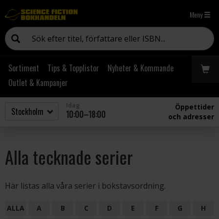
Meny
Sortiment
Tips & Topplistor
Nyheter & Kommande
Outlet & Kampanjer
Idag
Öppettider
10:00–18:00
och adresser
Alla tecknade serier
Här listas alla våra serier i bokstavsordning.
ALLA
A
B
C
D
E
F
G
H