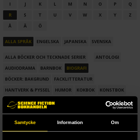
I
J
K
L
M
N
O
P
Q
R
S
T
U
V
W
X
Y
Z
Å
Ä
Ö
ALLA SPRÅK
ENGELSKA
JAPANSKA
SVENSKA
ALLA BÖCKER OCH TECKNADE SERIER
ANTOLOGI
AUDIODRAMA
BARNBOK
BIOGRAFI
BÖCKER: BAKGRUND
FACKLITTERATUR
HANTVERK & PYSSEL
HUMOR
KOKBOK
KONSTBOK
KORTROMAN
LÄROBOK
MAGASIN
NOVELL
NOVELLMAGASIN
NOVELLSAMLING
POESI
ROMAN
Samtycke
Information
Om
SAMLINGSVOLYM
TECKNA & MÅLA
TECKNAD SERIE