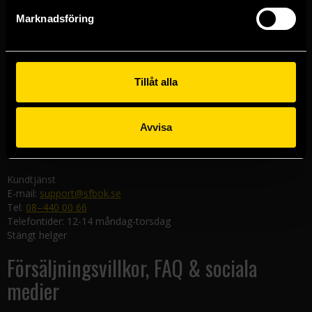
Göteborgsbutiken
Marknadsföring
Kungsgatan 19
411 19 Göteborg
Malmöbutiken
Södra Förstadsgatan 26
Tillåt alla
211 43 Malmö
Linköpingsbutiken
Avvisa
Nygatan 20
582 19 Linköping
Kundtjänst
E-mail:
support@sfbok.se
Tel:
08–440 00 66
Telefontider: 12-14 måndag-torsdag
Stängt helger
Försäljningsvillkor, FAQ & sociala
medier