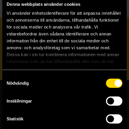
Denna webbplats använder cookies
Vi använder enhetsidentifierare för att anpassa innehållet
och annonserna till användarna, tillhandahålla funktioner
för sociala medier och analysera vår trafik. Vi
Prenumerera på vårt nyhetsbrev
vidarebefordrar även sådana identifierare och annan
information från din enhet till de sociala medier och
annons- och analysföretag som vi samarbetar med.
Veckobrevet
Dessa kan i sin tur kombinera informationen med annan
information som du har tillhandahållit eller som de har
Skicka
samlat in när du har använt deras tjänster.
Samtyckesval
Nödvändig
Butiker & kundtjänst
Inställningar
Stockholmsbutiken
Västerlånggatan 48
Statistik
111 29 Stockholm