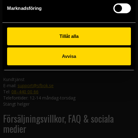
Göteborgsbutiken
Marknadsföring
Kungsgatan 19
411 19 Göteborg
Malmöbutiken
Södra Förstadsgatan 26
Tillåt alla
211 43 Malmö
Linköpingsbutiken
Avvisa
Nygatan 20
582 19 Linköping
Kundtjänst
E-mail:
support@sfbok.se
Tel:
08–440 00 66
Telefontider: 12-14 måndag-torsdag
Stängt helger
Försäljningsvillkor, FAQ & sociala
medier