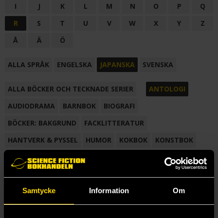
I
J
K
L
M
N
O
P
Q
R
S
T
U
V
W
X
Y
Z
Å
Ä
Ö
ALLA SPRÅK
ENGELSKA
JAPANSKA
SVENSKA
ALLA BÖCKER OCH TECKNADE SERIER
ANTOLOGI
AUDIODRAMA
BARNBOK
BIOGRAFI
BÖCKER: BAKGRUND
FACKLITTERATUR
HANTVERK & PYSSEL
HUMOR
KOKBOK
KONSTBOK
KORTROMAN
LÄROBOK
MAGASIN
NOVELL
NOVELLMAGASIN
NOVELLSAMLING
POESI
ROMAN
Samtycke
Information
Om
SAMLINGSVOLYM
TECKNA & MÅLA
TECKNAD SERIE