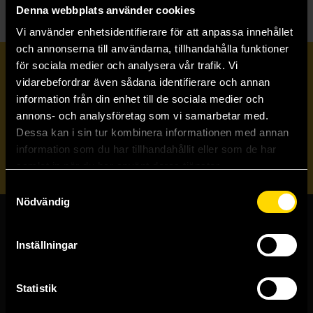
Denna webbplats använder cookies
Vi använder enhetsidentifierare för att anpassa innehållet
och annonserna till användarna, tillhandahålla funktioner
för sociala medier och analysera vår trafik. Vi
Prenumerera på vårt nyhetsbrev
vidarebefordrar även sådana identifierare och annan
information från din enhet till de sociala medier och
annons- och analysföretag som vi samarbetar med.
Veckobrevet
Dessa kan i sin tur kombinera informationen med annan
information som du har tillhandahållit eller som de har
Skicka
samlat in när du har använt deras tjänster.
Samtyckesval
Nödvändig
Butiker & kundtjänst
Inställningar
Stockholmsbutiken
Västerlånggatan 48
Statistik
111 29 Stockholm