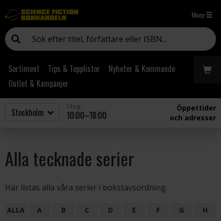
Meny
Sortiment
Tips & Topplistor
Nyheter & Kommande
Outlet & Kampanjer
Idag
Öppettider
10:00–18:00
och adresser
Alla tecknade serier
Här listas alla våra serier i bokstavsordning.
ALLA
A
B
C
D
E
F
G
H