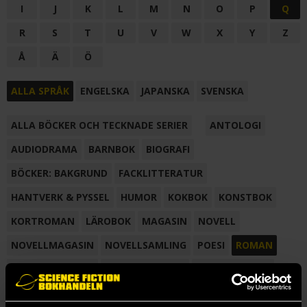
I
J
K
L
M
N
O
P
Q
R
S
T
U
V
W
X
Y
Z
Å
Ä
Ö
ALLA SPRÅK
ENGELSKA
JAPANSKA
SVENSKA
ALLA BÖCKER OCH TECKNADE SERIER
ANTOLOGI
AUDIODRAMA
BARNBOK
BIOGRAFI
BÖCKER: BAKGRUND
FACKLITTERATUR
HANTVERK & PYSSEL
HUMOR
KOKBOK
KONSTBOK
KORTROMAN
LÄROBOK
MAGASIN
NOVELL
NOVELLMAGASIN
NOVELLSAMLING
POESI
ROMAN
SAMLINGSVOLYM
TECKNA & MÅLA
TECKNAD SERIE