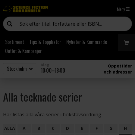
Meny
Sortiment
Tips & Topplistor
Nyheter & Kommande
Outlet & Kampanjer
Idag
Öppettider
10:00–18:00
och adresser
Alla tecknade serier
Här listas alla våra serier i bokstavsordning.
ALLA
A
B
C
D
E
F
G
H