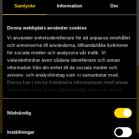
Q
Quantum Thief
Samtycke
Information
Om
Queen's Council
Queens of Elben
Queens of Villainy
Queens Shadow
Denna webbplats använder cookies
Quicksilver svensk
Vi använder enhetsidentifierare för att anpassa innehållet
och annonserna till användarna, tillhandahålla funktioner
för sociala medier och analysera vår trafik. Vi
vidarebefordrar även sådana identifierare och annan
information från din enhet till de sociala medier och
annons- och analysföretag som vi samarbetar med.
Prenumerera på vårt nyhetsbrev
Dessa kan i sin tur kombinera informationen med annan
information som du har tillhandahållit eller som de har
samlat in när du har använt deras tjänster.
Veckobrevet
Samtyckesval
Nödvändig
Skicka
Inställningar