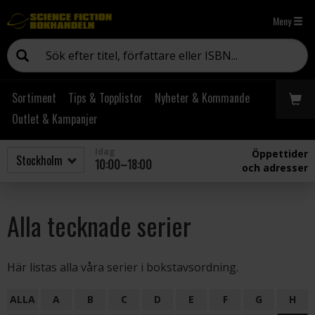
Meny
Sortiment
Tips & Topplistor
Nyheter & Kommande
Outlet & Kampanjer
Idag
Öppettider
10:00–18:00
och adresser
Alla tecknade serier
Här listas alla våra serier i bokstavsordning.
ALLA
A
B
C
D
E
F
G
H