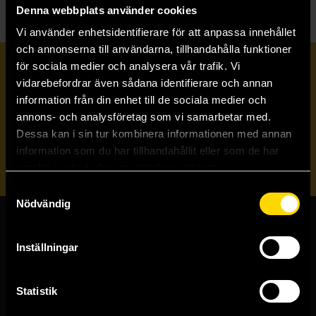
Denna webbplats använder cookies
Vi använder enhetsidentifierare för att anpassa innehållet
och annonserna till användarna, tillhandahålla funktioner
för sociala medier och analysera vår trafik. Vi
Prenumerera på vårt nyhetsbrev
vidarebefordrar även sådana identifierare och annan
information från din enhet till de sociala medier och
annons- och analysföretag som vi samarbetar med.
Veckobrevet
Dessa kan i sin tur kombinera informationen med annan
information som du har tillhandahållit eller som de har
Skicka
samlat in när du har använt deras tjänster.
Samtyckesval
Nödvändig
Butiker & kundtjänst
Inställningar
Stockholmsbutiken
Västerlånggatan 48
Statistik
111 29 Stockholm