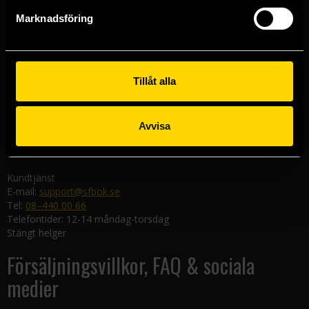
Göteborgsbutiken
Marknadsföring
Kungsgatan 19
411 19 Göteborg
Malmöbutiken
Södra Förstadsgatan 26
Tillåt alla
211 43 Malmö
Linköpingsbutiken
Avvisa
Nygatan 20
582 19 Linköping
Kundtjänst
E-mail:
support@sfbok.se
Tel:
08–440 00 66
Telefontider: 12-14 måndag-torsdag
Stängt helger
Försäljningsvillkor, FAQ & sociala
medier