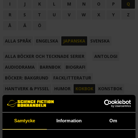
I
J
K
L
M
N
O
P
Q
R
S
T
U
V
W
X
Y
Z
Å
Ä
Ö
ALLA SPRÅK
ENGELSKA
JAPANSKA
SVENSKA
ALLA BÖCKER OCH TECKNADE SERIER
ANTOLOGI
AUDIODRAMA
BARNBOK
BIOGRAFI
BÖCKER: BAKGRUND
FACKLITTERATUR
HANTVERK & PYSSEL
HUMOR
KOKBOK
KONSTBOK
KORTROMAN
LÄROBOK
MAGASIN
NOVELL
NOVELLMAGASIN
NOVELLSAMLING
POESI
ROMAN
Samtycke
Information
Om
SAMLINGSVOLYM
TECKNA & MÅLA
TECKNAD SERIE