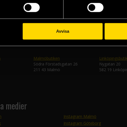
Skic
Avvisa
n
Malmöbutiken
Linköpingsbuti
Södra Förstadsgatan 26
Nygatan 20
211 43 Malmö
582 19 Linköpi
la medier
m
Instagram Malmö
k
Instagram Göteborg