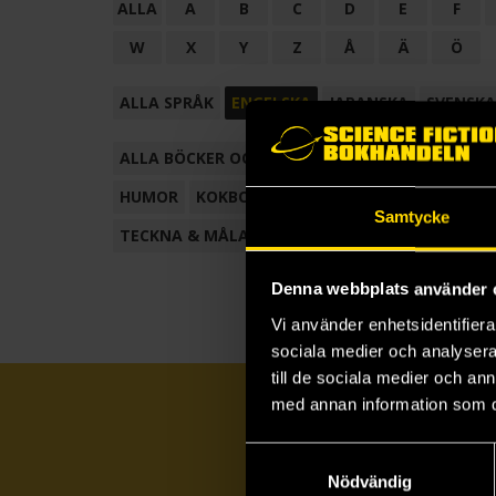
ALLA
A
B
C
D
E
F
W
X
Y
Z
Å
Ä
Ö
ALLA SPRÅK
ENGELSKA
JAPANSKA
SVENSKA
ALLA BÖCKER OCH TECKNADE SERIER
ANTOL
HUMOR
KOKBOK
KONSTBOK
KORTROMAN
Samtycke
TECKNA & MÅLA
TECKNAD SERIE
Denna webbplats använder 
Vi använder enhetsidentifierar
sociala medier och analysera 
till de sociala medier och a
med annan information som du 
Samtyckesval
Nödvändig