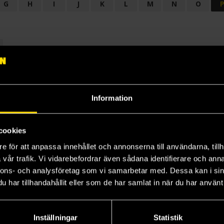
G
H
I
J
K
L
M
N
O
OGI
AUDIODRAMA
BARNBOK
BIOGRAFI
BÖCKER: BAKGRU
LÄROBOK
MAGASIN
NOVELL
NOVELLMAGASIN
NOVELLS
Information
cookies
e för att anpassa innehållet och annonserna till användarna, tillh
vår trafik. Vi vidarebefordrar även sådana identifierare och anna
nnons- och analysföretag som vi samarbetar med. Dessa kan i sin
har tillhandahållit eller som de har samlat in när du har använt 
Prenumerera på vårt nyhetsbrev
Veckobrevet
Inställningar
Statistik