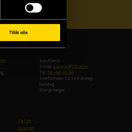
ka
Tillåt alla
ken
Kundtjänst
E-mail:
support@sfbok.se
ng
Tel:
08–440 00 66
Telefontider: 12-14 måndag-
torsdag
Stängt helger
TikTok
LinkedIn