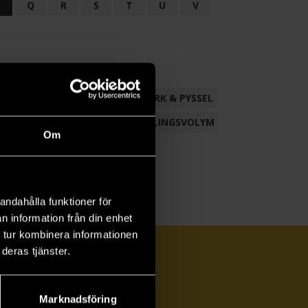
P
Q
R
S
T
U
V
ND
FACKLITTERATUR
HANTVERK & PYSSEL
AMLING
POESI
ROMAN
SAMLINGSVOLYM
Om
andahålla funktioner för
n information från din enhet
 tur kombinera informationen
deras tjänster.
Marknadsföring