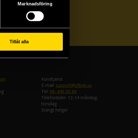
Marknadsföring
ka
Tillåt alla
ken
Kundtjänst
E-mail:
support@sfbok.se
ng
Tel:
08–440 00 66
Telefontider: 12-14 måndag-
torsdag
Stängt helger