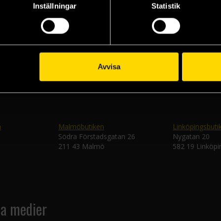
Inställningar
Statistik
Veckobrevet
Skic
Avvisa
n
Malmöbutiken
Linköpingsbuti
Södra Förstadsgatan 26
Nygatan 20
211 43 Malmö
582 19 Linköpi
la medier