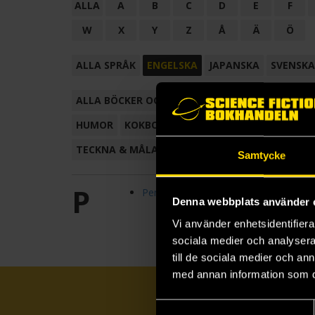
ALLA
A
B
C
D
E
F
W
X
Y
Z
Å
Ä
Ö
ALLA SPRÅK
ENGELSKA
JAPANSKA
SVENSKA
ALLA BÖCKER OCH TECKNADE SERIER
ANTOL
HUMOR
KOKBOK
KONSTBOK
KORTROMAN
TECKNA & MÅLA
TECKNAD SERIE
Samtycke
P
Penguin's Lovecraft, USA
Denna webbplats använder 
Vi använder enhetsidentifierar
sociala medier och analysera 
till de sociala medier och a
med annan information som du 
Samtyckesval