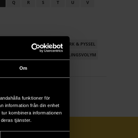
P
Q
R
S
T
U
V
ND
FACKLITTERATUR
HANTVERK & PYSSEL
AMLING
POESI
ROMAN
SAMLINGSVOLYM
Om
andahålla funktioner för
n information från din enhet
 tur kombinera informationen
deras tjänster.