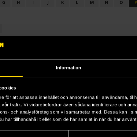
G
H
I
J
K
L
M
N
O
OGI
AUDIODRAMA
BARNBOK
BIOGRAFI
BÖCKER: BAKGRU
LÄROBOK
MAGASIN
NOVELL
NOVELLMAGASIN
NOVELLS
Information
cookies
e för att anpassa innehållet och annonserna till användarna, tillh
vår trafik. Vi vidarebefordrar även sådana identifierare och anna
nnons- och analysföretag som vi samarbetar med. Dessa kan i sin
har tillhandahållit eller som de har samlat in när du har använt 
Prenumerera på vårt nyhetsbrev