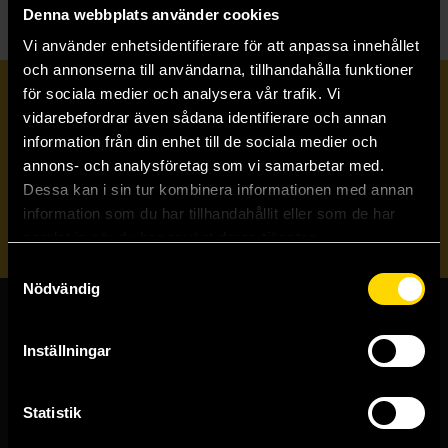
Denna webbplats använder cookies
Vi använder enhetsidentifierare för att anpassa innehållet
och annonserna till användarna, tillhandahålla funktioner
för sociala medier och analysera vår trafik. Vi
Prenumerera på vårt nyhetsbrev
vidarebefordrar även sådana identifierare och annan
information från din enhet till de sociala medier och
annons- och analysföretag som vi samarbetar med.
Veckobrevet
Dessa kan i sin tur kombinera informationen med annan
information som du har tillhandahållit eller som de har
Skicka
samlat in när du har använt deras tjänster.
Samtyckesval
Nödvändig
Butiker & kundtjänst
Inställningar
Stockholmsbutiken
Västerlånggatan 48
Statistik
111 29 Stockholm