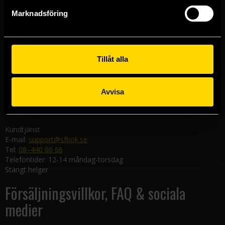
Göteborgsbutiken
Marknadsföring
Kungsgatan 19
411 19 Göteborg
Malmöbutiken
Södra Förstadsgatan 26
Tillåt alla
211 43 Malmö
Linköpingsbutiken
Avvisa
Nygatan 20
582 19 Linköping
Kundtjänst
E-mail:
support@sfbok.se
Tel:
08–440 00 66
Telefontider: 12-14 måndag-torsdag
Stängt helger
Försäljningsvillkor, FAQ & sociala
medier