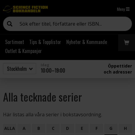
Meny
Sortiment
Tips & Topplistor
Nyheter & Kommande
Outlet & Kampanjer
Idag
Öppettider
10:00–19:00
och adresser
Alla tecknade serier
Här listas alla våra serier i bokstavsordning.
ALLA
A
B
C
D
E
F
G
H