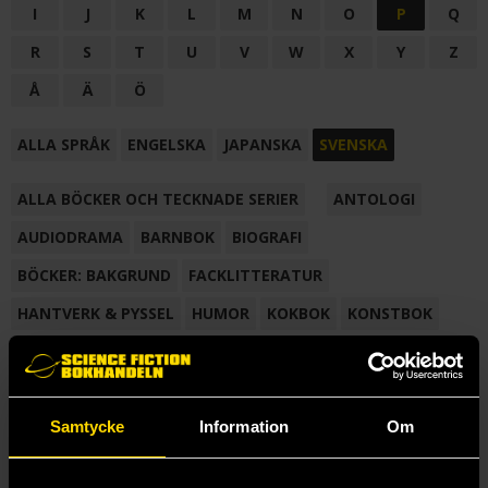
I
J
K
L
M
N
O
P
Q
R
S
T
U
V
W
X
Y
Z
Å
Ä
Ö
ALLA SPRÅK
ENGELSKA
JAPANSKA
SVENSKA
ALLA BÖCKER OCH TECKNADE SERIER
ANTOLOGI
AUDIODRAMA
BARNBOK
BIOGRAFI
BÖCKER: BAKGRUND
FACKLITTERATUR
HANTVERK & PYSSEL
HUMOR
KOKBOK
KONSTBOK
KORTROMAN
LÄROBOK
MAGASIN
NOVELL
NOVELLMAGASIN
NOVELLSAMLING
POESI
ROMAN
Samtycke
Information
Om
SAMLINGSVOLYM
TECKNA & MÅLA
TECKNAD SERIE