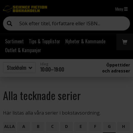
Meny
Sortiment
Tips & Topplistor
Nyheter & Kommande
Outlet & Kampanjer
Idag
Öppettider
10:00–19:00
och adresser
Alla tecknade serier
Här listas alla våra serier i bokstavsordning.
ALLA
A
B
C
D
E
F
G
H