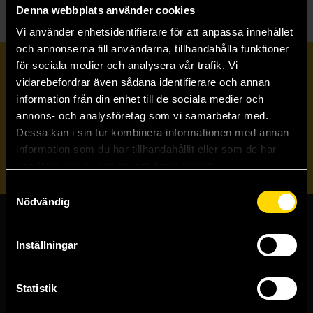
Denna webbplats använder cookies
Vi använder enhetsidentifierare för att anpassa innehållet
och annonserna till användarna, tillhandahålla funktioner
för sociala medier och analysera vår trafik. Vi
Prenumerera på vårt nyhetsbrev
vidarebefordrar även sådana identifierare och annan
information från din enhet till de sociala medier och
annons- och analysföretag som vi samarbetar med.
Veckobrevet
Dessa kan i sin tur kombinera informationen med annan
information som du har tillhandahållit eller som de har
Skicka
samlat in när du har använt deras tjänster.
Samtyckesval
Nödvändig
Butiker & kundtjänst
Inställningar
Stockholmsbutiken
Västerlånggatan 48
Statistik
111 29 Stockholm