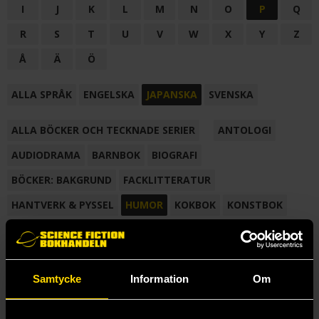
I
J
K
L
M
N
O
P
Q
R
S
T
U
V
W
X
Y
Z
Å
Ä
Ö
ALLA SPRÅK
ENGELSKA
JAPANSKA
SVENSKA
ALLA BÖCKER OCH TECKNADE SERIER
ANTOLOGI
AUDIODRAMA
BARNBOK
BIOGRAFI
BÖCKER: BAKGRUND
FACKLITTERATUR
HANTVERK & PYSSEL
HUMOR
KOKBOK
KONSTBOK
KORTROMAN
LÄROBOK
MAGASIN
NOVELL
NOVELLMAGASIN
NOVELLSAMLING
POESI
ROMAN
Samtycke
Information
Om
SAMLINGSVOLYM
TECKNA & MÅLA
TECKNAD SERIE