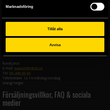
Göteborgsbutiken
Marknadsföring
Kungsgatan 19
411 19 Göteborg
Malmöbutiken
Södra Förstadsgatan 26
Tillåt alla
211 43 Malmö
Linköpingsbutiken
Avvisa
Nygatan 20
582 19 Linköping
Kundtjänst
E-mail:
support@sfbok.se
Tel:
08–440 00 66
Telefontider: 12-14 måndag-torsdag
Stängt helger
Försäljningsvillkor, FAQ & sociala
medier