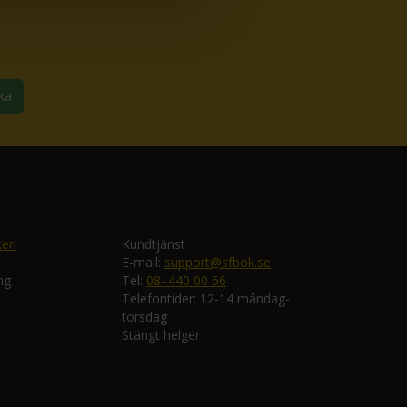
ka
ken
Kundtjänst
E-mail:
support@sfbok.se
ng
Tel:
08–440 00 66
Telefontider: 12-14 måndag-
torsdag
Stängt helger