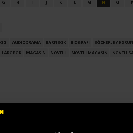
G
H
I
J
K
L
M
N
O
OGI
AUDIODRAMA
BARNBOK
BIOGRAFI
BÖCKER: BAKGRU
LÄROBOK
MAGASIN
NOVELL
NOVELLMAGASIN
NOVELLS