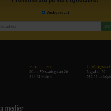
Veckobrevet
Skic
n
Malmöbutiken
Linköpingsbuti
Södra Förstadsgatan 26
Nygatan 20
211 43 Malmö
582 19 Linköpi
la medier