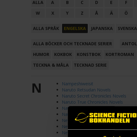
ALLA
A
B
C
D
E
F
W
X
Y
Z
Å
Ä
Ö
ALLA SPRÅK
ENGELSKA
JAPANSKA
SVENSKA
ALLA BÖCKER OCH TECKNADE SERIER
ANTOL
HUMOR
KOKBOK
KONSTBOK
KORTROMAN
TECKNA & MÅLA
TECKNAD SERIE
N
Nampeshiweisit
Naruto Retsudan Novels
Naruto Secret Chronicles Novels
Naruto True Chronicles Novels
Native tongue
Natural Engines
Never Ever After
Never List
Never the Roses