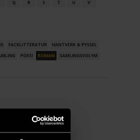
P
Q
R
S
T
U
V
ND
FACKLITTERATUR
HANTVERK & PYSSEL
AMLING
POESI
ROMAN
SAMLINGSVOLYM