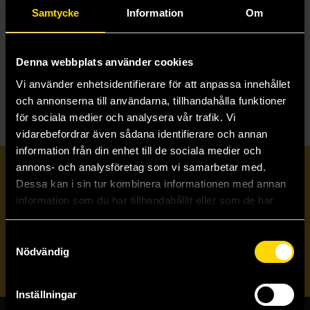
N
Narnia
Samtycke
Information
Om
Nattens krigare
Nelly Rapp - monsteragent
Nevermoor
Ninja Timmy
Denna webbplats använder cookies
Norrsken
Vi använder enhetsidentifierare för att anpassa innehållet
och annonserna till användarna, tillhandahålla funktioner
för sociala medier och analysera vår trafik. Vi
vidarebefordrar även sådana identifierare och annan
information från din enhet till de sociala medier och
annons- och analysföretag som vi samarbetar med.
Prenumerera på vårt nyhetsbrev
Dessa kan i sin tur kombinera informationen med annan
information som du har tillhandahållit eller som de har
samlat in när du har använt deras tjänster.
Veckobrevet
Samtyckesval
Nödvändig
Skicka
Inställningar