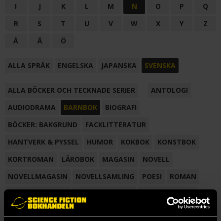
I
J
K
L
M
N
O
P
Q
R
S
T
U
V
W
X
Y
Z
Å
Ä
Ö
ALLA SPRÅK
ENGELSKA
JAPANSKA
SVENSKA
ALLA BÖCKER OCH TECKNADE SERIER
ANTOLOGI
AUDIODRAMA
BARNBOK
BIOGRAFI
BÖCKER: BAKGRUND
FACKLITTERATUR
HANTVERK & PYSSEL
HUMOR
KOKBOK
KONSTBOK
KORTROMAN
LÄROBOK
MAGASIN
NOVELL
NOVELLMAGASIN
NOVELLSAMLING
POESI
ROMAN
SAMLINGSVOLYM
TECKNA & MÅLA
TECKNAD SERIE