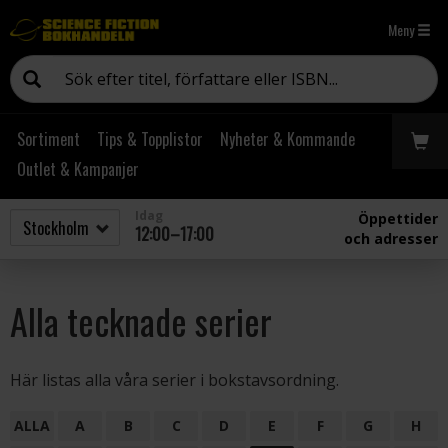
Meny
Sortiment
Tips & Topplistor
Nyheter & Kommande
Outlet & Kampanjer
Idag
Öppettider
12:00–17:00
och adresser
Alla tecknade serier
Här listas alla våra serier i bokstavsordning.
ALLA
A
B
C
D
E
F
G
H