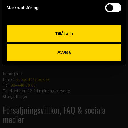
Göteborgsbutiken
Marknadsföring
Kungsgatan 19
411 19 Göteborg
Malmöbutiken
Södra Förstadsgatan 26
Tillåt alla
211 43 Malmö
Linköpingsbutiken
Avvisa
Nygatan 20
582 19 Linköping
Kundtjänst
E-mail:
support@sfbok.se
Tel:
08–440 00 66
Telefontider: 12-14 måndag-torsdag
Stängt helger
Försäljningsvillkor, FAQ & sociala
medier