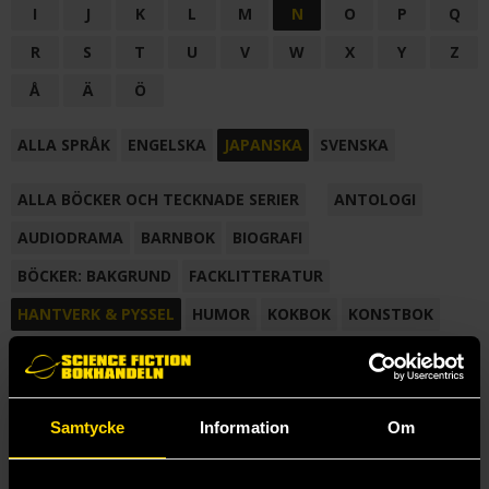
I
J
K
L
M
N
O
P
Q
R
S
T
U
V
W
X
Y
Z
Å
Ä
Ö
ALLA SPRÅK
ENGELSKA
JAPANSKA
SVENSKA
ALLA BÖCKER OCH TECKNADE SERIER
ANTOLOGI
AUDIODRAMA
BARNBOK
BIOGRAFI
BÖCKER: BAKGRUND
FACKLITTERATUR
HANTVERK & PYSSEL
HUMOR
KOKBOK
KONSTBOK
KORTROMAN
LÄROBOK
MAGASIN
NOVELL
NOVELLMAGASIN
NOVELLSAMLING
POESI
ROMAN
Samtycke
Information
Om
SAMLINGSVOLYM
TECKNA & MÅLA
TECKNAD SERIE