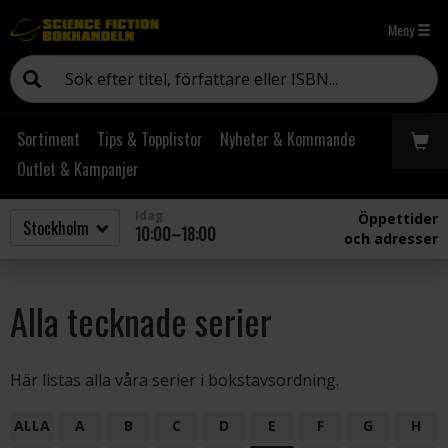
Meny
Sortiment
Tips & Topplistor
Nyheter & Kommande
Outlet & Kampanjer
Idag
Öppettider
10:00–18:00
och adresser
Alla tecknade serier
Här listas alla våra serier i bokstavsordning.
ALLA
A
B
C
D
E
F
G
H