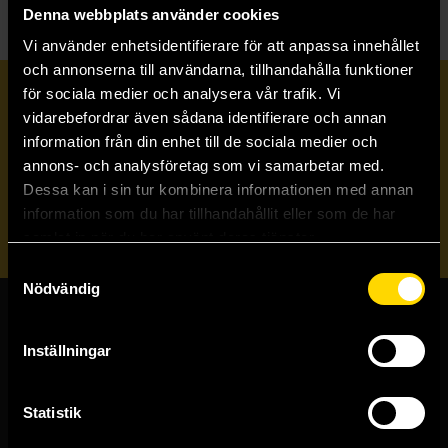
Denna webbplats använder cookies
Vi använder enhetsidentifierare för att anpassa innehållet
och annonserna till användarna, tillhandahålla funktioner
för sociala medier och analysera vår trafik. Vi
Prenumerera på vårt nyhetsbrev
vidarebefordrar även sådana identifierare och annan
information från din enhet till de sociala medier och
annons- och analysföretag som vi samarbetar med.
Veckobrevet
Dessa kan i sin tur kombinera informationen med annan
information som du har tillhandahållit eller som de har
Skicka
samlat in när du har använt deras tjänster.
Samtyckesval
Nödvändig
Butiker & kundtjänst
Inställningar
Stockholmsbutiken
Västerlånggatan 48
Statistik
111 29 Stockholm