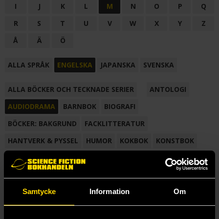
I
J
K
L
M
N
O
P
Q
R
S
T
U
V
W
X
Y
Z
Å
Ä
Ö
ALLA SPRÅK
ENGELSKA
JAPANSKA
SVENSKA
ALLA BÖCKER OCH TECKNADE SERIER
ANTOLOGI
AUDIODRAMA
BARNBOK
BIOGRAFI
BÖCKER: BAKGRUND
FACKLITTERATUR
HANTVERK & PYSSEL
HUMOR
KOKBOK
KONSTBOK
KORTROMAN
LÄROBOK
MAGASIN
NOVELL
NOVELLMAGASIN
NOVELLSAMLING
POESI
ROMAN
Samtycke
Information
Om
SAMLINGSVOLYM
TECKNA & MÅLA
TECKNAD SERIE