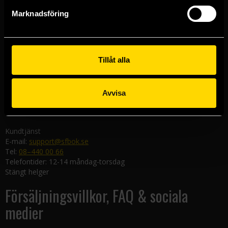
Göteborgsbutiken
Marknadsföring
Kungsgatan 19
411 19 Göteborg
Malmöbutiken
Södra Förstadsgatan 26
Tillåt alla
211 43 Malmö
Linköpingsbutiken
Avvisa
Nygatan 20
582 19 Linköping
Kundtjänst
E-mail:
support@sfbok.se
Tel:
08–440 00 66
Telefontider: 12-14 måndag-torsdag
Stängt helger
Försäljningsvillkor, FAQ & sociala
medier