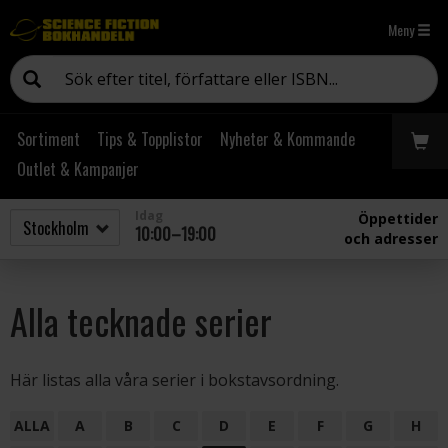
Meny
Sortiment
Tips & Topplistor
Nyheter & Kommande
Outlet & Kampanjer
Idag
Öppettider
10:00–19:00
och adresser
Alla tecknade serier
Här listas alla våra serier i bokstavsordning.
ALLA
A
B
C
D
E
F
G
H