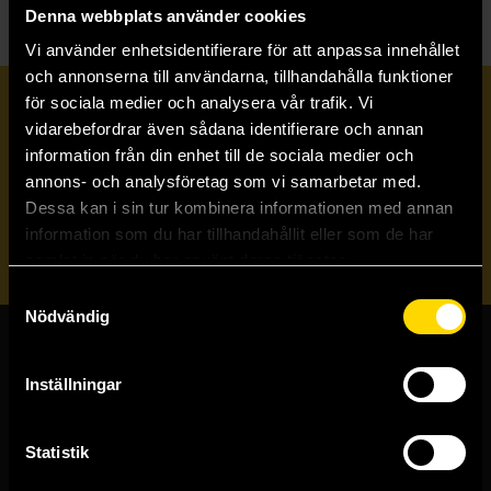
Denna webbplats använder cookies
Vi använder enhetsidentifierare för att anpassa innehållet
och annonserna till användarna, tillhandahålla funktioner
för sociala medier och analysera vår trafik. Vi
Prenumerera på vårt nyhetsbrev
vidarebefordrar även sådana identifierare och annan
information från din enhet till de sociala medier och
annons- och analysföretag som vi samarbetar med.
Veckobrevet
Dessa kan i sin tur kombinera informationen med annan
information som du har tillhandahållit eller som de har
Skicka
samlat in när du har använt deras tjänster.
Samtyckesval
Nödvändig
Butiker & kundtjänst
Inställningar
Stockholmsbutiken
Västerlånggatan 48
Statistik
111 29 Stockholm