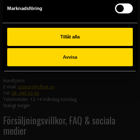
Göteborgsbutiken
Marknadsföring
Kungsgatan 19
411 19 Göteborg
Malmöbutiken
Södra Förstadsgatan 26
Tillåt alla
211 43 Malmö
Linköpingsbutiken
Avvisa
Nygatan 20
582 19 Linköping
Kundtjänst
E-mail:
support@sfbok.se
Tel:
08–440 00 66
Telefontider: 12-14 måndag-torsdag
Stängt helger
Försäljningsvillkor, FAQ & sociala
medier