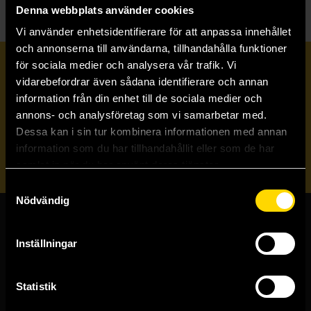
Denna webbplats använder cookies
Vi använder enhetsidentifierare för att anpassa innehållet
och annonserna till användarna, tillhandahålla funktioner
för sociala medier och analysera vår trafik. Vi
Prenumerera på vårt nyhetsbrev
vidarebefordrar även sådana identifierare och annan
information från din enhet till de sociala medier och
annons- och analysföretag som vi samarbetar med.
Veckobrevet
Dessa kan i sin tur kombinera informationen med annan
information som du har tillhandahållit eller som de har
Skicka
samlat in när du har använt deras tjänster.
Samtyckesval
Nödvändig
Butiker & kundtjänst
Inställningar
Stockholmsbutiken
Västerlånggatan 48
Statistik
111 29 Stockholm