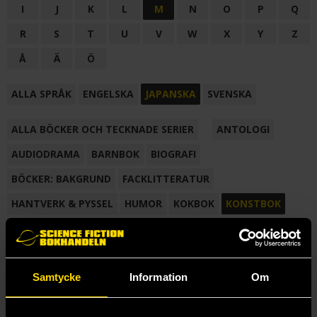
I
J
K
L
M
N
O
P
Q
R
S
T
U
V
W
X
Y
Z
Å
Ä
Ö
ALLA SPRÅK
ENGELSKA
JAPANSKA
SVENSKA
ALLA BÖCKER OCH TECKNADE SERIER
ANTOLOGI
AUDIODRAMA
BARNBOK
BIOGRAFI
BÖCKER: BAKGRUND
FACKLITTERATUR
HANTVERK & PYSSEL
HUMOR
KOKBOK
KONSTBOK
KORTROMAN
LÄROBOK
MAGASIN
NOVELL
NOVELLMAGASIN
NOVELLSAMLING
POESI
ROMAN
Samtycke
Information
Om
SAMLINGSVOLYM
TECKNA & MÅLA
TECKNAD SERIE