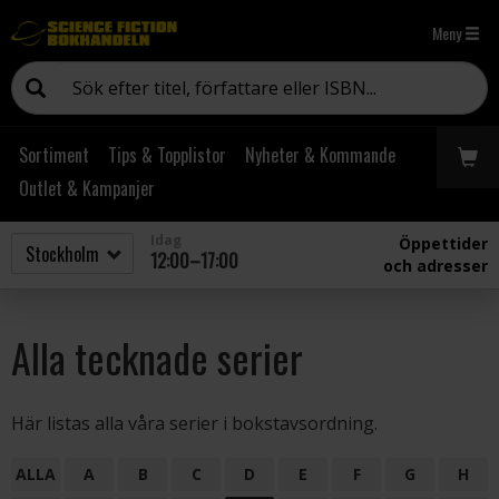
Meny
Sortiment
Tips & Topplistor
Nyheter & Kommande
Outlet & Kampanjer
Idag
Öppettider
12:00–17:00
och adresser
Alla tecknade serier
Här listas alla våra serier i bokstavsordning.
ALLA
A
B
C
D
E
F
G
H