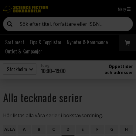
Meny
Sortiment
Tips & Topplistor
Nyheter & Kommande
Outlet & Kampanjer
Idag
Öppettider
10:00–19:00
och adresser
Alla tecknade serier
Här listas alla våra serier i bokstavsordning.
ALLA
A
B
C
D
E
F
G
H