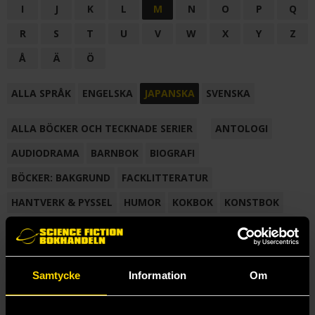
I
J
K
L
M
N
O
P
Q
R
S
T
U
V
W
X
Y
Z
Å
Ä
Ö
ALLA SPRÅK
ENGELSKA
JAPANSKA
SVENSKA
ALLA BÖCKER OCH TECKNADE SERIER
ANTOLOGI
AUDIODRAMA
BARNBOK
BIOGRAFI
BÖCKER: BAKGRUND
FACKLITTERATUR
HANTVERK & PYSSEL
HUMOR
KOKBOK
KONSTBOK
KORTROMAN
LÄROBOK
MAGASIN
NOVELL
NOVELLMAGASIN
NOVELLSAMLING
POESI
ROMAN
Samtycke
Information
Om
SAMLINGSVOLYM
TECKNA & MÅLA
TECKNAD SERIE