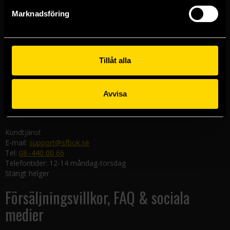
Göteborgsbutiken
Marknadsföring
Kungsgatan 19
411 19 Göteborg
Malmöbutiken
Södra Förstadsgatan 26
Tillåt alla
211 43 Malmö
Linköpingsbutiken
Avvisa
Nygatan 20
582 19 Linköping
Kundtjänst
E-mail:
support@sfbok.se
Tel:
08–440 00 66
Telefontider: 12-14 måndag-torsdag
Stängt helger
Försäljningsvillkor, FAQ & sociala
medier