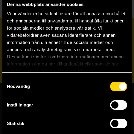
Denna webbplats använder cookies
Vi använder enhetsidentifierare för att anpassa innehållet
och annonserna till användarna, tillhandahålla funktioner
för sociala medier och analysera vår trafik. Vi
Prenumerera på vårt nyhetsbrev
vidarebefordrar även sådana identifierare och annan
information från din enhet till de sociala medier och
annons- och analysföretag som vi samarbetar med.
Veckobrevet
Dessa kan i sin tur kombinera informationen med annan
information som du har tillhandahållit eller som de har
Skicka
samlat in när du har använt deras tjänster.
Samtyckesval
Nödvändig
Butiker & kundtjänst
Inställningar
Stockholmsbutiken
Västerlånggatan 48
Statistik
111 29 Stockholm