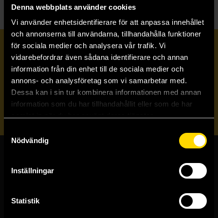
Denna webbplats använder cookies
Vi använder enhetsidentifierare för att anpassa innehållet
och annonserna till användarna, tillhandahålla funktioner
för sociala medier och analysera vår trafik. Vi
Prenumerera på vårt nyhetsbrev
vidarebefordrar även sådana identifierare och annan
information från din enhet till de sociala medier och
annons- och analysföretag som vi samarbetar med.
Veckobrevet
Dessa kan i sin tur kombinera informationen med annan
information som du har tillhandahållit eller som de har
Skicka
samlat in när du har använt deras tjänster.
Samtyckesval
Nödvändig
Butiker & kundtjänst
Inställningar
Stockholmsbutiken
Västerlånggatan 48
Statistik
111 29 Stockholm