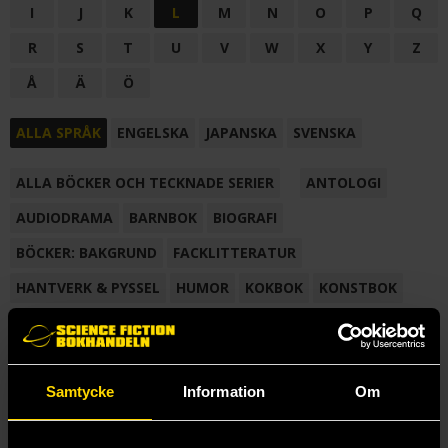
I
J
K
L
M
N
O
P
Q
R
S
T
U
V
W
X
Y
Z
Å
Ä
Ö
ALLA SPRÅK
ENGELSKA
JAPANSKA
SVENSKA
ALLA BÖCKER OCH TECKNADE SERIER
ANTOLOGI
AUDIODRAMA
BARNBOK
BIOGRAFI
BÖCKER: BAKGRUND
FACKLITTERATUR
HANTVERK & PYSSEL
HUMOR
KOKBOK
KONSTBOK
KORTROMAN
LÄROBOK
MAGASIN
NOVELL
NOVELLMAGASIN
NOVELLSAMLING
POESI
ROMAN
Samtycke
Information
Om
SAMLINGSVOLYM
TECKNA & MÅLA
TECKNAD SERIE