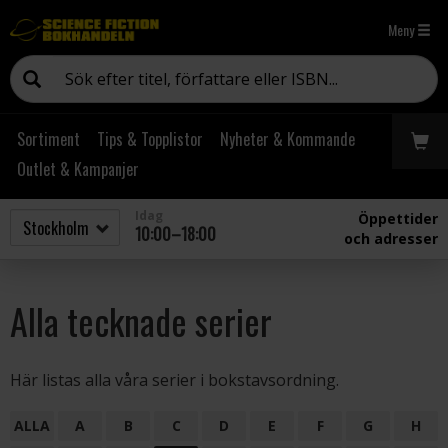
Meny
Sortiment
Tips & Topplistor
Nyheter & Kommande
Outlet & Kampanjer
Idag
Öppettider
10:00–18:00
och adresser
Alla tecknade serier
Här listas alla våra serier i bokstavsordning.
ALLA
A
B
C
D
E
F
G
H