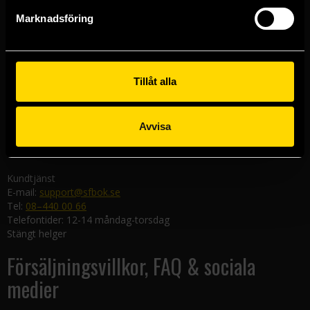
Göteborgsbutiken
Marknadsföring
Kungsgatan 19
411 19 Göteborg
Malmöbutiken
Södra Förstadsgatan 26
Tillåt alla
211 43 Malmö
Linköpingsbutiken
Avvisa
Nygatan 20
582 19 Linköping
Kundtjänst
E-mail:
support@sfbok.se
Tel:
08–440 00 66
Telefontider: 12-14 måndag-torsdag
Stängt helger
Försäljningsvillkor, FAQ & sociala
medier