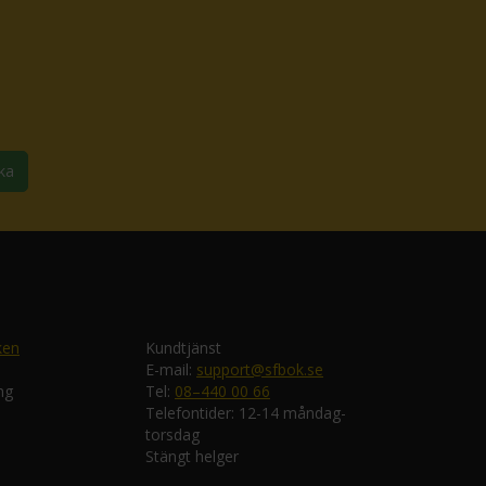
ka
ken
Kundtjänst
E-mail:
support@sfbok.se
ng
Tel:
08–440 00 66
Telefontider: 12-14 måndag-
torsdag
Stängt helger