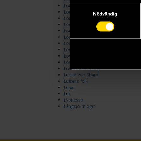
Long London
Samtyckesval
Lord John Grey
Nödvändig
Lord of Mysteries Novels
Lord of the Rings
Lore of the Wilds Duology
Losing Big
Lost Souls
Lout of Count's Family Novels
Love Between Fairy and Devil
Love's Academic
Lovecraft Country
Lucille Von Shard
Luftens folk
Luna
Lux
Lyonesse
Långsjö-trilogin