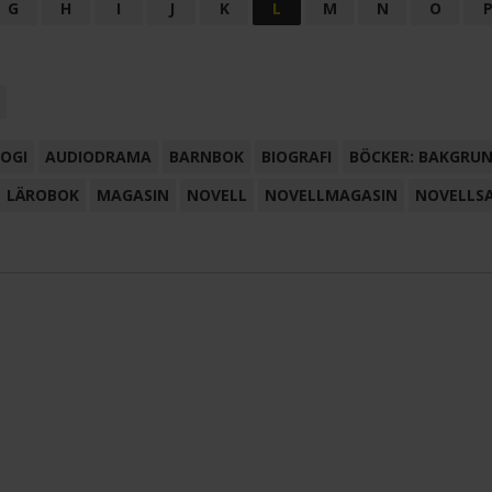
G
H
I
J
K
L
M
N
O
OGI
AUDIODRAMA
BARNBOK
BIOGRAFI
BÖCKER: BAKGRU
LÄROBOK
MAGASIN
NOVELL
NOVELLMAGASIN
NOVELLS