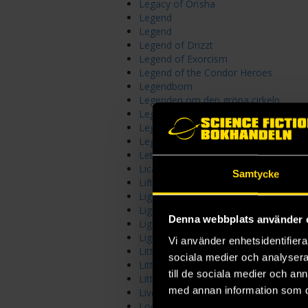
Legacy of Orïsha
Legend
Legend
Legend of Drizzt
Legend of Exorcism
Legend of the Condor Heroes
Legendborn
Legenden om den gröna cirkeln
Legenden om Orm Junger
Legender från Azurea
Legends & Lattes
Letters of Enchantment
Licanius Trilogy
Samtycke
Lift
Light
Lightbringer
Denna webbplats använder 
Lightlark
Lightspeed
Vi använder enhetsidentifierar
Little Brother
sociala medier och analysera 
Little Mushroom
till de sociala medier och a
Little Thieves
med annan information som du 
Lives of Mayfair Witches
Lock In