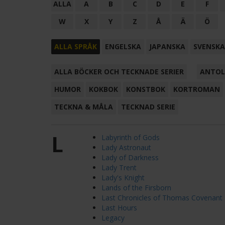
ALLA
A
B
C
D
E
F
W
X
Y
Z
Å
Ä
Ö
ALLA SPRÅK
ENGELSKA
JAPANSKA
SVENSKA
ALLA BÖCKER OCH TECKNADE SERIER
ANTOL
HUMOR
KOKBOK
KONSTBOK
KORTROMAN
TECKNA & MÅLA
TECKNAD SERIE
L
Labyrinth of Gods
Lady Astronaut
Lady of Darkness
Lady Trent
Lady's Knight
Lands of the Firsborn
Last Chronicles of Thomas Covenant
Last Hours
Legacy