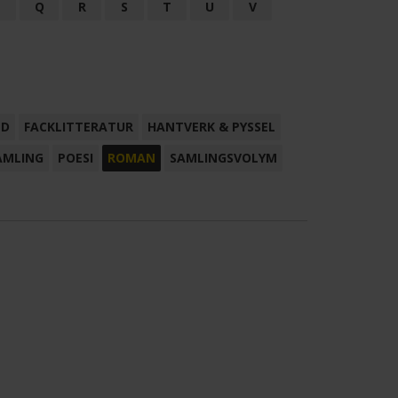
P
Q
R
S
T
U
V
ND
FACKLITTERATUR
HANTVERK & PYSSEL
AMLING
POESI
ROMAN
SAMLINGSVOLYM