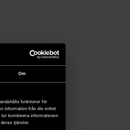
Om
andahålla funktioner för
n information från din enhet
 tur kombinera informationen
deras tjänster.