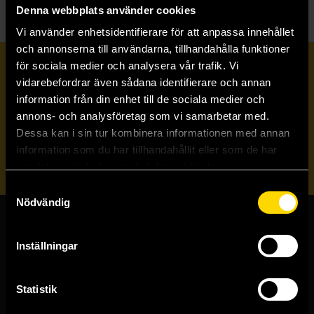
Denna webbplats använder cookies
Vi använder enhetsidentifierare för att anpassa innehållet
och annonserna till användarna, tillhandahålla funktioner
för sociala medier och analysera vår trafik. Vi
Prenumerera på vårt nyhetsbrev
vidarebefordrar även sådana identifierare och annan
information från din enhet till de sociala medier och
annons- och analysföretag som vi samarbetar med.
Veckobrevet
Dessa kan i sin tur kombinera informationen med annan
information som du har tillhandahållit eller som de har
Skicka
samlat in när du har använt deras tjänster.
Samtyckesval
Nödvändig
Butiker & kundtjänst
Inställningar
Stockholmsbutiken
Västerlånggatan 48
Statistik
111 29 Stockholm