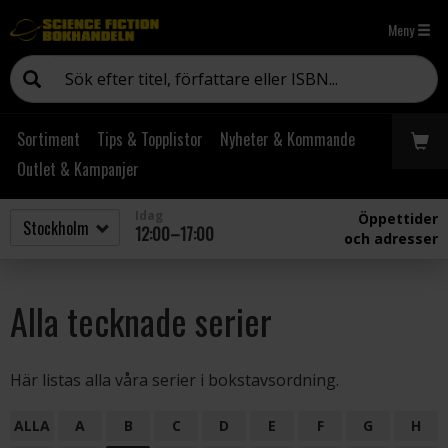
Meny
Sortiment
Tips & Topplistor
Nyheter & Kommande
Outlet & Kampanjer
Idag
Öppettider
12:00–17:00
och adresser
Alla tecknade serier
Här listas alla våra serier i bokstavsordning.
ALLA
A
B
C
D
E
F
G
H