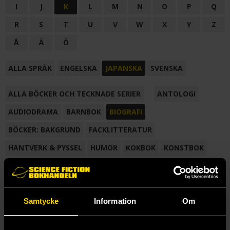
I
J
K
L
M
N
O
P
Q
R
S
T
U
V
W
X
Y
Z
Å
Ä
Ö
ALLA SPRÅK
ENGELSKA
JAPANSKA
SVENSKA
ALLA BÖCKER OCH TECKNADE SERIER
ANTOLOGI
AUDIODRAMA
BARNBOK
BIOGRAFI
BÖCKER: BAKGRUND
FACKLITTERATUR
HANTVERK & PYSSEL
HUMOR
KOKBOK
KONSTBOK
KORTROMAN
LÄROBOK
MAGASIN
NOVELL
NOVELLMAGASIN
NOVELLSAMLING
POESI
ROMAN
Samtycke
Information
Om
SAMLINGSVOLYM
TECKNA & MÅLA
TECKNAD SERIE