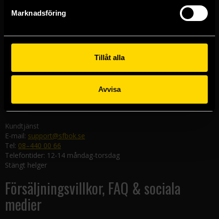
Göteborgsbutiken
Marknadsföring
Kungsgatan 19
411 19 Göteborg
Malmöbutiken
Södra Förstadsgatan 26
Tillåt alla
211 43 Malmö
Linköpingsbutiken
Avvisa
Nygatan 20
582 19 Linköping
Kundtjänst
E-mail:
support@sfbok.se
Tel:
08–440 00 66
Telefontider: 12-14 måndag-torsdag
Stängt helger
Försäljningsvillkor, FAQ & sociala
medier