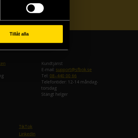
ka
Tillåt alla
ken
Kundtjänst
E-mail:
support@sfbok.se
ng
Tel:
08–440 00 66
Telefontider: 12-14 måndag-
torsdag
Stängt helger
TikTok
LinkedIn