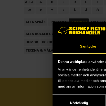
ALLA
A
B
C
D
E
F
W
X
Y
Z
Å
Ä
Ö
ALLA SPRÅK
ENGELSKA
JAPANSKA
SVENSKA
ALLA BÖCKER OCH TECKNADE SERIER
ANTOL
HUMOR
KOKBOK
KONSTBOK
KORTROMAN
Samtycke
TECKNA & MÅLA
TECKNAD SERIE
Denna webbplats använder 
Vi använder enhetsidentifierar
sociala medier och analysera 
till de sociala medier och a
med annan information som du 
Samtyckesval
Nödvändig