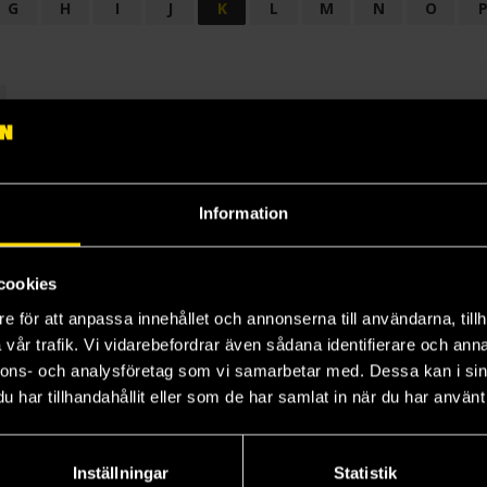
G
H
I
J
K
L
M
N
O
OGI
AUDIODRAMA
BARNBOK
BIOGRAFI
BÖCKER: BAKGRU
LÄROBOK
MAGASIN
NOVELL
NOVELLMAGASIN
NOVELLS
Information
cookies
e för att anpassa innehållet och annonserna till användarna, tillh
vår trafik. Vi vidarebefordrar även sådana identifierare och anna
nnons- och analysföretag som vi samarbetar med. Dessa kan i sin
har tillhandahållit eller som de har samlat in när du har använt 
Prenumerera på vårt nyhetsbrev
Veckobrevet
Inställningar
Statistik