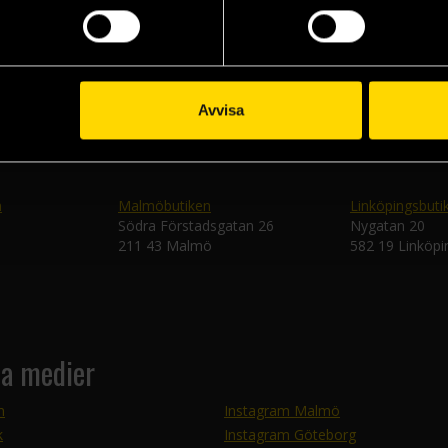
Skic
Avvisa
n
Malmöbutiken
Linköpingsbuti
Södra Förstadsgatan 26
Nygatan 20
211 43 Malmö
582 19 Linköpi
la medier
m
Instagram Malmö
k
Instagram Göteborg