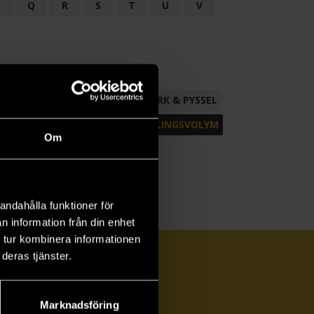
P
Q
R
S
T
U
V
ND
FACKLITTERATUR
HANTVERK & PYSSEL
AMLING
POESI
ROMAN
SAMLINGSVOLYM
Om
andahålla funktioner för
n information från din enhet
 tur kombinera informationen
deras tjänster.
Marknadsföring