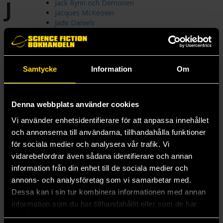
J
Jack Rynn och Demonen
Jacques McKeown
Jade Daniels
Jake's Magical Market
Jane Hawk
Jekyll & Hyde: Consulting Detectives
Joe Pitt
Samtycke
Information
Om
Johannes Cabal
John Dies at the End
Jordfrö
Journals of Zaxony Delatree
Denna webbplats använder cookies
Joyful Reunion
Vi använder enhetsidentifierare för att anpassa innehållet
Judas barn
Jujutsu Kaisen
och annonserna till användarna, tillhandahålla funktioner
Julia Z
för sociala medier och analysera vår trafik. Vi
Junktur-sviten
vidarebefordrar även sådana identifierare och annan
Jurassic Park
information från din enhet till de sociala medier och
Järvhögatrilogin
annons- och analysföretag som vi samarbetar med.
Dessa kan i sin tur kombinera informationen med annan
information som du har tillhandahållit eller som de har
samlat in när du har använt deras tjänster.