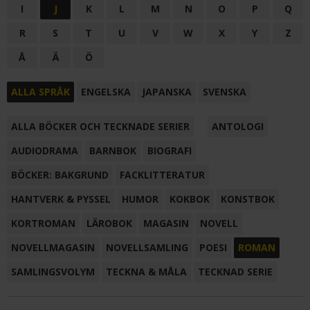
I
J
K
L
M
N
O
P
Q
R
S
T
U
V
W
X
Y
Z
Å
Ä
Ö
ALLA SPRÅK
ENGELSKA
JAPANSKA
SVENSKA
ALLA BÖCKER OCH TECKNADE SERIER
ANTOLOGI
AUDIODRAMA
BARNBOK
BIOGRAFI
BÖCKER: BAKGRUND
FACKLITTERATUR
HANTVERK & PYSSEL
HUMOR
KOKBOK
KONSTBOK
KORTROMAN
LÄROBOK
MAGASIN
NOVELL
NOVELLMAGASIN
NOVELLSAMLING
POESI
ROMAN
SAMLINGSVOLYM
TECKNA & MÅLA
TECKNAD SERIE