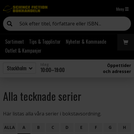
Meny
Sortiment
Tips & Topplistor
Nyheter & Kommande
Outlet & Kampanjer
Idag
Öppettider
10:00–19:00
och adresser
Alla tecknade serier
Här listas alla våra serier i bokstavsordning.
ALLA
A
B
C
D
E
F
G
H