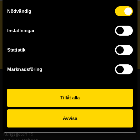
Samtyckesval
Nödvändig
Prenumerera på vårt nyhetsbrev
Inställningar
Veckobrevet
Statistik
Skicka
Marknadsföring
Butiker & kundtjänst
Tillåt alla
Stockholmsbutiken
Västerlånggatan 48
111 29 Stockholm
Avvisa
Göteborgsbutiken
Kungsgatan 19