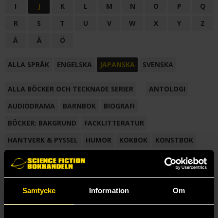
I
J
K
L
M
N
O
P
Q
R
S
T
U
V
W
X
Y
Z
Å
Ä
Ö
ALLA SPRÅK
ENGELSKA
JAPANSKA
SVENSKA
ALLA BÖCKER OCH TECKNADE SERIER
ANTOLOGI
AUDIODRAMA
BARNBOK
BIOGRAFI
BÖCKER: BAKGRUND
FACKLITTERATUR
HANTVERK & PYSSEL
HUMOR
KOKBOK
KONSTBOK
KORTROMAN
LÄROBOK
MAGASIN
NOVELL
NOVELLMAGASIN
NOVELLSAMLING
POESI
ROMAN
Samtycke
Information
Om
SAMLINGSVOLYM
TECKNA & MÅLA
TECKNAD SERIE