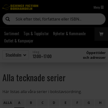
Meny
Sortiment
Tips & Topplistor
Nyheter & Kommande
Outlet & Kampanjer
Idag
Öppettider
12:00–17:00
och adresser
Alla tecknade serier
Här listas alla våra serier i bokstavsordning.
ALLA
A
B
C
D
E
F
G
H