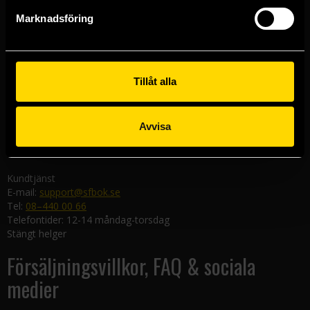
Göteborgsbutiken
Marknadsföring
Kungsgatan 19
411 19 Göteborg
Malmöbutiken
Södra Förstadsgatan 26
Tillåt alla
211 43 Malmö
Linköpingsbutiken
Avvisa
Nygatan 20
582 19 Linköping
Kundtjänst
E-mail:
support@sfbok.se
Tel:
08–440 00 66
Telefontider: 12-14 måndag-torsdag
Stängt helger
Försäljningsvillkor, FAQ & sociala
medier