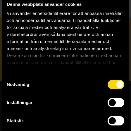
Denna webbplats använder cookies
Vi använder enhetsidentifierare för att anpassa innehållet
och annonserna till användarna, tillhandahålla funktioner
för sociala medier och analysera vår trafik. Vi
Prenumerera på vårt nyhetsbrev
vidarebefordrar även sådana identifierare och annan
information från din enhet till de sociala medier och
annons- och analysföretag som vi samarbetar med.
Veckobrevet
Dessa kan i sin tur kombinera informationen med annan
information som du har tillhandahållit eller som de har
Skicka
samlat in när du har använt deras tjänster.
Samtyckesval
Nödvändig
Butiker & kundtjänst
Inställningar
Stockholmsbutiken
Västerlånggatan 48
Statistik
111 29 Stockholm