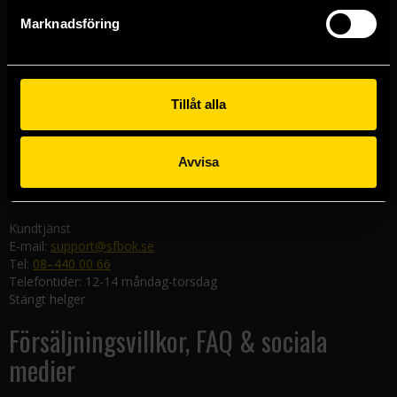
Göteborgsbutiken
Marknadsföring
Kungsgatan 19
411 19 Göteborg
Malmöbutiken
Södra Förstadsgatan 26
Tillåt alla
211 43 Malmö
Linköpingsbutiken
Avvisa
Nygatan 20
582 19 Linköping
Kundtjänst
E-mail:
support@sfbok.se
Tel:
08–440 00 66
Telefontider: 12-14 måndag-torsdag
Stängt helger
Försäljningsvillkor, FAQ & sociala
medier