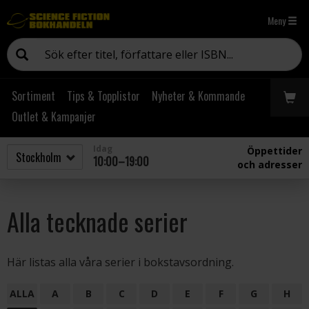
Meny
Sortiment
Tips & Topplistor
Nyheter & Kommande
Outlet & Kampanjer
Idag
Öppettider
10:00–19:00
och adresser
Alla tecknade serier
Här listas alla våra serier i bokstavsordning.
ALLA
A
B
C
D
E
F
G
H