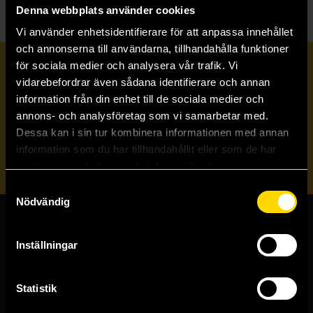
Denna webbplats använder cookies
Vi använder enhetsidentifierare för att anpassa innehållet
och annonserna till användarna, tillhandahålla funktioner
för sociala medier och analysera vår trafik. Vi
Prenumerera på vårt nyhetsbrev
vidarebefordrar även sådana identifierare och annan
information från din enhet till de sociala medier och
annons- och analysföretag som vi samarbetar med.
Veckobrevet
Dessa kan i sin tur kombinera informationen med annan
information som du har tillhandahållit eller som de har
Skicka
samlat in när du har använt deras tjänster.
Samtyckesval
Nödvändig
Butiker & kundtjänst
Inställningar
Stockholmsbutiken
Västerlånggatan 48
Statistik
111 29 Stockholm