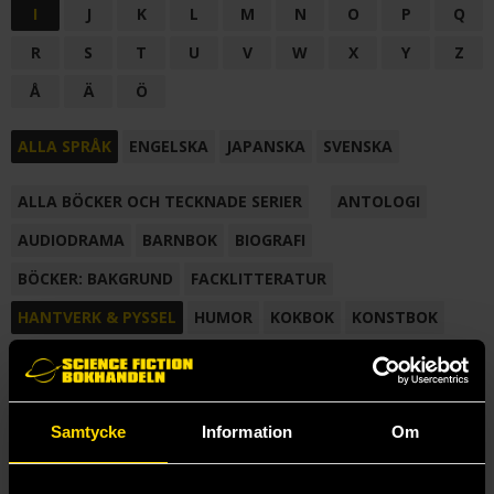
I
J
K
L
M
N
O
P
Q
R
S
T
U
V
W
X
Y
Z
Å
Ä
Ö
ALLA SPRÅK
ENGELSKA
JAPANSKA
SVENSKA
ALLA BÖCKER OCH TECKNADE SERIER
ANTOLOGI
AUDIODRAMA
BARNBOK
BIOGRAFI
BÖCKER: BAKGRUND
FACKLITTERATUR
HANTVERK & PYSSEL
HUMOR
KOKBOK
KONSTBOK
KORTROMAN
LÄROBOK
MAGASIN
NOVELL
NOVELLMAGASIN
NOVELLSAMLING
POESI
ROMAN
Samtycke
Information
Om
SAMLINGSVOLYM
TECKNA & MÅLA
TECKNAD SERIE