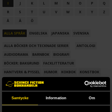
I
J
K
L
M
N
O
P
Q
R
S
T
U
V
W
X
Y
Z
Å
Ä
Ö
ALLA SPRÅK
ENGELSKA
JAPANSKA
SVENSKA
ALLA BÖCKER OCH TECKNADE SERIER
ANTOLOGI
AUDIODRAMA
BARNBOK
BIOGRAFI
BÖCKER: BAKGRUND
FACKLITTERATUR
HANTVERK & PYSSEL
HUMOR
KOKBOK
KONSTBOK
KORTROMAN
LÄROBOK
MAGASIN
NOVELL
NOVELLMAGASIN
NOVELLSAMLING
POESI
ROMAN
Samtycke
Information
Om
SAMLINGSVOLYM
TECKNA & MÅLA
TECKNAD SERIE