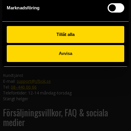
Göteborgsbutiken
Marknadsföring
Kungsgatan 19
411 19 Göteborg
Malmöbutiken
Södra Förstadsgatan 26
Tillåt alla
211 43 Malmö
Linköpingsbutiken
Avvisa
Nygatan 20
582 19 Linköping
Kundtjänst
E-mail:
support@sfbok.se
Tel:
08–440 00 66
Telefontider: 12-14 måndag-torsdag
Stängt helger
Försäljningsvillkor, FAQ & sociala
medier