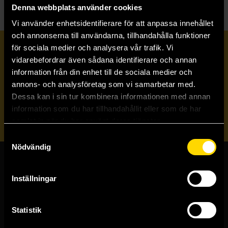
Denna webbplats använder cookies
Vi använder enhetsidentifierare för att anpassa innehållet
och annonserna till användarna, tillhandahålla funktioner
för sociala medier och analysera vår trafik. Vi
Prenumerera på vårt nyhetsbrev
vidarebefordrar även sådana identifierare och annan
information från din enhet till de sociala medier och
annons- och analysföretag som vi samarbetar med.
Veckobrevet
Dessa kan i sin tur kombinera informationen med annan
information som du har tillhandahållit eller som de har
Skicka
samlat in när du har använt deras tjänster.
Samtyckesval
Nödvändig
Butiker & kundtjänst
Inställningar
Stockholmsbutiken
Västerlånggatan 48
Statistik
111 29 Stockholm