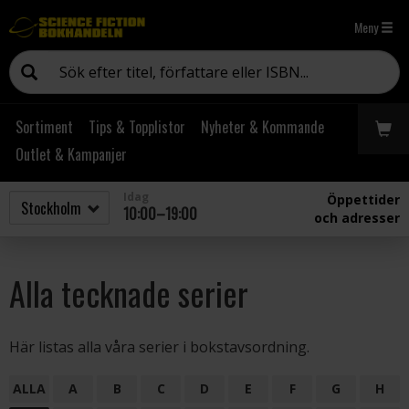
Meny
Sortiment
Tips & Topplistor
Nyheter & Kommande
Outlet & Kampanjer
Idag
Öppettider
10:00–19:00
och adresser
Alla tecknade serier
Här listas alla våra serier i bokstavsordning.
ALLA
A
B
C
D
E
F
G
H