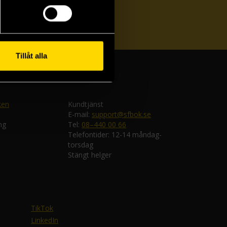
ka
Tillåt alla
ken
Kundtjänst
E-mail:
support@sfbok.se
ng
Tel:
08–440 00 66
Telefontider: 12-14 måndag-
torsdag
Stängt helger
TikTok
LinkedIn