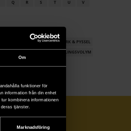
P
Q
R
S
T
U
V
ND
FACKLITTERATUR
HANTVERK & PYSSEL
AMLING
POESI
ROMAN
SAMLINGSVOLYM
Om
andahålla funktioner för
n information från din enhet
 tur kombinera informationen
deras tjänster.
Marknadsföring