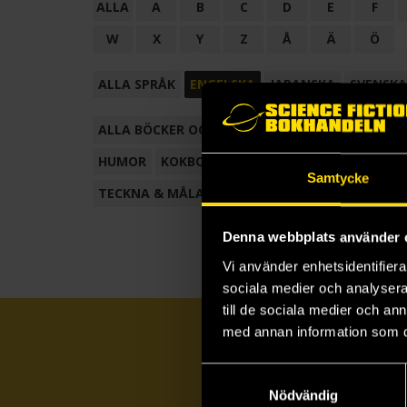
ALLA
A
B
C
D
E
F
W
X
Y
Z
Å
Ä
Ö
ALLA SPRÅK
ENGELSKA
JAPANSKA
SVENSKA
ALLA BÖCKER OCH TECKNADE SERIER
ANTOL
HUMOR
KOKBOK
KONSTBOK
KORTROMAN
Samtycke
TECKNA & MÅLA
TECKNAD SERIE
Denna webbplats använder 
Vi använder enhetsidentifierar
sociala medier och analysera 
till de sociala medier och a
med annan information som du 
Samtyckesval
Nödvändig