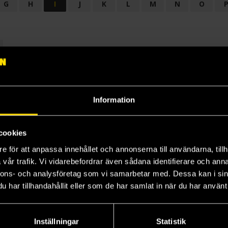
G
H
I
J
K
L
M
N
O
OGI
AUDIODRAMA
BARNBOK
BIOGRAFI
BÖCKER: BAKGRU
LÄROBOK
MAGASIN
NOVELL
NOVELLMAGASIN
NOVELLS
Information
cookies
e för att anpassa innehållet och annonserna till användarna, tillh
vår trafik. Vi vidarebefordrar även sådana identifierare och anna
nnons- och analysföretag som vi samarbetar med. Dessa kan i sin
har tillhandahållit eller som de har samlat in när du har använt 
Prenumerera på vårt nyhetsbrev
Veckobrevet
Inställningar
Statistik