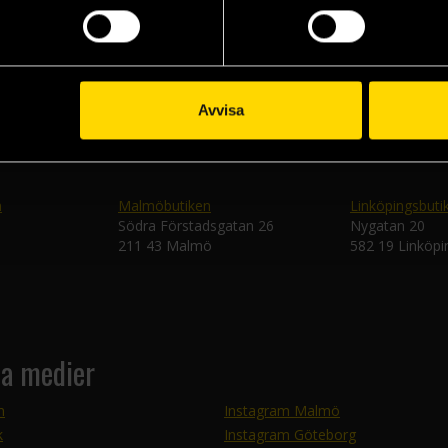
Skic
Avvisa
n
Malmöbutiken
Linköpingsbuti
Södra Förstadsgatan 26
Nygatan 20
211 43 Malmö
582 19 Linköpi
la medier
m
Instagram Malmö
k
Instagram Göteborg