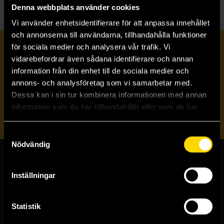
Denna webbplats använder cookies
Vi använder enhetsidentifierare för att anpassa innehållet
och annonserna till användarna, tillhandahålla funktioner
för sociala medier och analysera vår trafik. Vi
Prenumerera på vårt nyhetsbrev
vidarebefordrar även sådana identifierare och annan
information från din enhet till de sociala medier och
annons- och analysföretag som vi samarbetar med.
Veckobrevet
Dessa kan i sin tur kombinera informationen med annan
information som du har tillhandahållit eller som de har
Skicka
samlat in när du har använt deras tjänster.
Samtyckesval
Nödvändig
Butiker & kundtjänst
Inställningar
Stockholmsbutiken
Västerlånggatan 48
Statistik
111 29 Stockholm