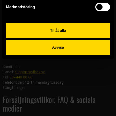
Göteborgsbutiken
Marknadsföring
Kungsgatan 19
411 19 Göteborg
Malmöbutiken
Södra Förstadsgatan 26
Tillåt alla
211 43 Malmö
Linköpingsbutiken
Avvisa
Nygatan 20
582 19 Linköping
Kundtjänst
E-mail:
support@sfbok.se
Tel:
08–440 00 66
Telefontider: 12-14 måndag-torsdag
Stängt helger
Försäljningsvillkor, FAQ & sociala
medier