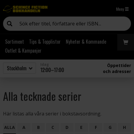
Meny
Sortiment
Tips & Topplistor
Nyheter & Kommande
Outlet & Kampanjer
Idag
Öppettider
12:00–17:00
och adresser
Alla tecknade serier
Här listas alla våra serier i bokstavsordning.
ALLA
A
B
C
D
E
F
G
H