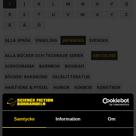
I
J
K
L
M
N
O
P
Q
R
S
T
U
V
W
X
Y
Z
Å
Ä
Ö
ALLA SPRÅK
ENGELSKA
JAPANSKA
SVENSKA
ALLA BÖCKER OCH TECKNADE SERIER
ANTOLOGI
AUDIODRAMA
BARNBOK
BIOGRAFI
BÖCKER: BAKGRUND
FACKLITTERATUR
HANTVERK & PYSSEL
HUMOR
KOKBOK
KONSTBOK
KORTROMAN
LÄROBOK
MAGASIN
NOVELL
NOVELLMAGASIN
NOVELLSAMLING
POESI
ROMAN
Samtycke
Information
Om
SAMLINGSVOLYM
TECKNA & MÅLA
TECKNAD SERIE