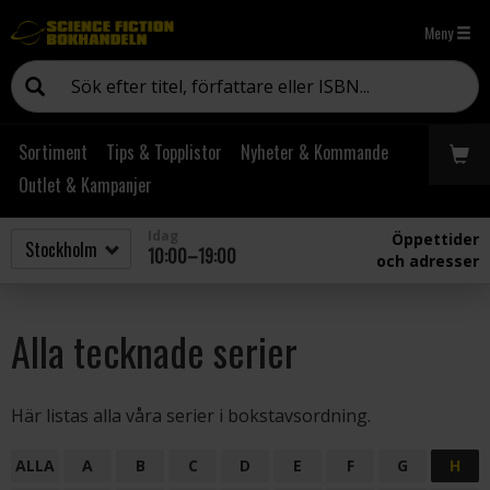
Meny
Sortiment
Tips & Topplistor
Nyheter & Kommande
Outlet & Kampanjer
Idag
Öppettider
10:00–19:00
och adresser
Alla tecknade serier
Här listas alla våra serier i bokstavsordning.
ALLA
A
B
C
D
E
F
G
H