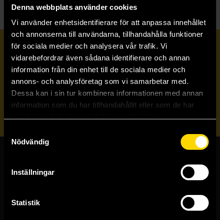
Denna webbplats använder cookies
Vi använder enhetsidentifierare för att anpassa innehållet
och annonserna till användarna, tillhandahålla funktioner
för sociala medier och analysera vår trafik. Vi
Prenumerera på vårt nyhetsbrev
vidarebefordrar även sådana identifierare och annan
information från din enhet till de sociala medier och
annons- och analysföretag som vi samarbetar med.
Veckobrevet
Dessa kan i sin tur kombinera informationen med annan
information som du har tillhandahållit eller som de har
Skicka
samlat in när du har använt deras tjänster.
Samtyckesval
Nödvändig
Butiker & kundtjänst
Inställningar
Stockholmsbutiken
Västerlånggatan 48
Statistik
111 29 Stockholm