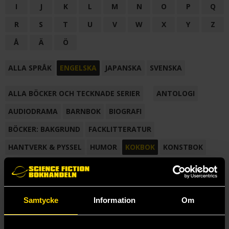
I
J
K
L
M
N
O
P
Q
R
S
T
U
V
W
X
Y
Z
Å
Ä
Ö
ALLA SPRÅK
ENGELSKA
JAPANSKA
SVENSKA
ALLA BÖCKER OCH TECKNADE SERIER
ANTOLOGI
AUDIODRAMA
BARNBOK
BIOGRAFI
BÖCKER: BAKGRUND
FACKLITTERATUR
HANTVERK & PYSSEL
HUMOR
KOKBOK
KONSTBOK
KORTROMAN
LÄROBOK
MAGASIN
NOVELL
NOVELLMAGASIN
NOVELLSAMLING
POESI
ROMAN
Samtycke
Information
Om
SAMLINGSVOLYM
TECKNA & MÅLA
TECKNAD SERIE