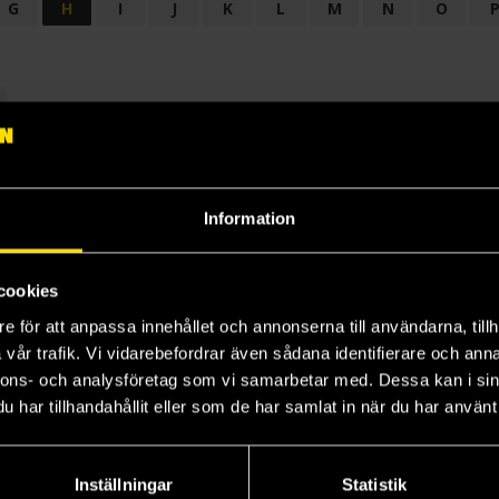
G
H
I
J
K
L
M
N
O
OGI
AUDIODRAMA
BARNBOK
BIOGRAFI
BÖCKER: BAKGRU
LÄROBOK
MAGASIN
NOVELL
NOVELLMAGASIN
NOVELLS
Information
cookies
e för att anpassa innehållet och annonserna till användarna, tillh
vår trafik. Vi vidarebefordrar även sådana identifierare och anna
nnons- och analysföretag som vi samarbetar med. Dessa kan i sin
har tillhandahållit eller som de har samlat in när du har använt 
Prenumerera på vårt nyhetsbrev
Veckobrevet
Inställningar
Statistik