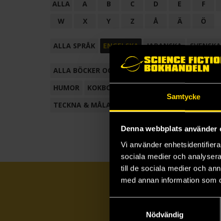
ALLA
A
B
C
D
E
F
W
X
Y
Z
Å
Ä
Ö
ALLA SPRÅK
ENGELSKA
JAPANSKA
SVENSKA
ALLA BÖCKER OCH TECKNADE SERIER
ANTOL
HUMOR
KOKBOK
KONSTBOK
KORTROMAN
Samtycke
TECKNA & MÅLA
TECKNAD SERIE
Denna webbplats använder 
Vi använder enhetsidentifierar
sociala medier och analysera 
till de sociala medier och a
med annan information som du 
Samtyckesval
Nödvändig