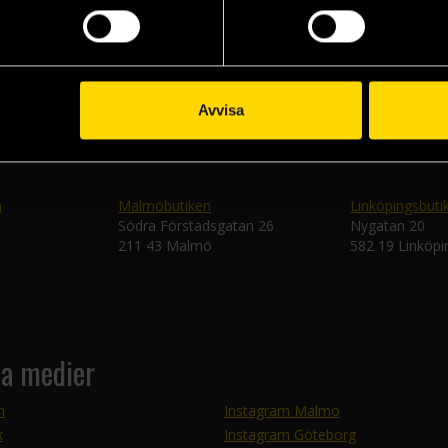
Skic
Avvisa
n
Malmöbutiken
Linköpingsbuti
Södra Förstadsgatan 26
Nygatan 20
211 43 Malmö
582 19 Linköpi
la medier
m
Instagram Malmö
k
Instagram Göteborg