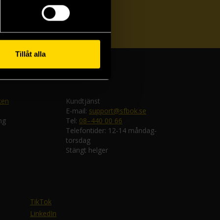
ka
Tillåt alla
ken
Kundtjänst
E-mail:
support@sfbok.se
ng
Tel:
08–440 00 66
Telefontider: 12-14 måndag-
torsdag
Stängt helger
TikTok
LinkedIn