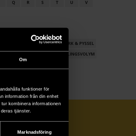
P
Q
R
S
T
U
V
ND
FACKLITTERATUR
HANTVERK & PYSSEL
AMLING
POESI
ROMAN
SAMLINGSVOLYM
Om
andahålla funktioner för
n information från din enhet
 tur kombinera informationen
deras tjänster.
Marknadsföring