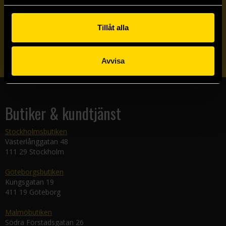
Veckobrevet
Tillåt alla
Skicka
Avvisa
Butiker & kundtjänst
Stockholmsbutiken
Västerlånggatan 48
111 29 Stockholm
Göteborgsbutiken
Kungsgatan 19
411 19 Göteborg
Malmöbutiken
Södra Förstadsgatan 26