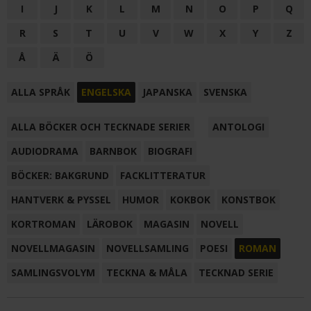
I
J
K
L
M
N
O
P
Q
R
S
T
U
V
W
X
Y
Z
Å
Ä
Ö
ALLA SPRÅK
ENGELSKA
JAPANSKA
SVENSKA
ALLA BÖCKER OCH TECKNADE SERIER
ANTOLOGI
AUDIODRAMA
BARNBOK
BIOGRAFI
BÖCKER: BAKGRUND
FACKLITTERATUR
HANTVERK & PYSSEL
HUMOR
KOKBOK
KONSTBOK
KORTROMAN
LÄROBOK
MAGASIN
NOVELL
NOVELLMAGASIN
NOVELLSAMLING
POESI
ROMAN
SAMLINGSVOLYM
TECKNA & MÅLA
TECKNAD SERIE