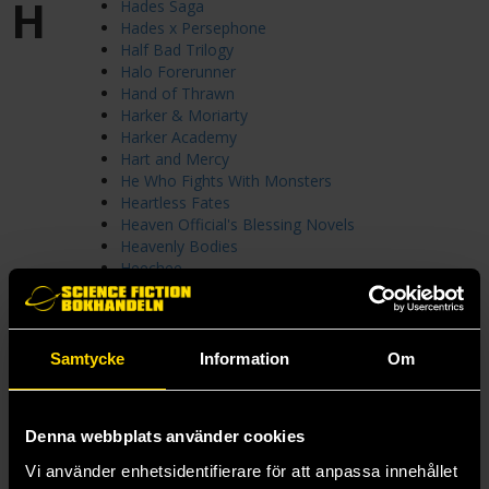
H
Hades Saga
Hades x Persephone
Half Bad Trilogy
Halo Forerunner
Hand of Thrawn
Harker & Moriarty
Harker Academy
Hart and Mercy
He Who Fights With Monsters
Heartless Fates
Heaven Official's Blessing Novels
Heavenly Bodies
Heechee
Heir
Hell Bent
Hell's Library
Hench
Samtycke
Information
Om
Her Hidden Fire
Her Majesty's Royal Coven
Hierarchy
Denna webbplats använder cookies
Hiero
High School DXD Light Novels
Vi använder enhetsidentifierare för att anpassa innehållet
Hinder Stars