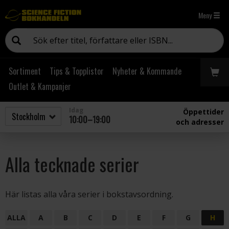
Meny
Sortiment
Tips & Topplistor
Nyheter & Kommande
Outlet & Kampanjer
Idag
Öppettider
10:00–19:00
och adresser
Alla tecknade serier
Här listas alla våra serier i bokstavsordning.
ALLA
A
B
C
D
E
F
G
H