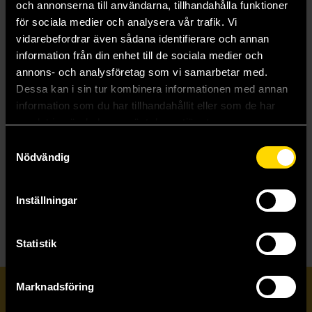
och annonserna till användarna, tillhandahålla funktioner
His Dark Materials
för sociala medier och analysera vår trafik. Vi
Hitch Hiker
vidarebefordrar även sådana identifierare och annan
Hoid's Travails
Holly Gibney
information från din enhet till de sociala medier och
Hospital
annons- och analysföretag som vi samarbetar med.
House of Devils
Dessa kan i sin tur kombinera informationen med annan
House of Marionne
information som du har tillhandahållit eller som de har
House of the Dead
samlat in när du har använt deras tjänster.
How to Survive Camping
Hundred Kingdoms
Samtyckesval
Hunger Games
Nödvändig
Hungry City Chronicles
Hussite Trilogy
Hyperion
Inställningar
Statistik
Marknadsföring
Prenumerera på vårt nyhetsbrev