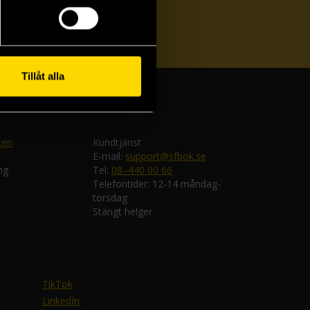
ka
Tillåt alla
ken
Kundtjänst
E-mail:
support@sfbok.se
ng
Tel:
08–440 00 66
Telefontider: 12-14 måndag-
torsdag
Stängt helger
TikTok
LinkedIn