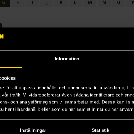
G
H
I
J
K
L
M
N
O
OGI
AUDIODRAMA
BARNBOK
BIOGRAFI
BÖCKER: BAKGRU
LÄROBOK
MAGASIN
NOVELL
NOVELLMAGASIN
NOVELLS
Information
cookies
e för att anpassa innehållet och annonserna till användarna, tillh
vår trafik. Vi vidarebefordrar även sådana identifierare och anna
nnons- och analysföretag som vi samarbetar med. Dessa kan i sin
har tillhandahållit eller som de har samlat in när du har använt 
Prenumerera på vårt nyhetsbrev
Veckobrevet
Inställningar
Statistik