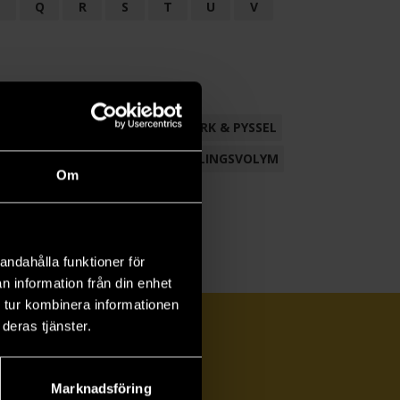
P
Q
R
S
T
U
V
ND
FACKLITTERATUR
HANTVERK & PYSSEL
AMLING
POESI
ROMAN
SAMLINGSVOLYM
Om
andahålla funktioner för
n information från din enhet
 tur kombinera informationen
deras tjänster.
Marknadsföring