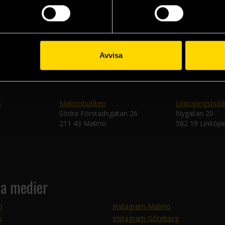
Skic
Avvisa
n
Malmöbutiken
Linköpingsbuti
Södra Förstadsgatan 26
Nygatan 20
211 43 Malmö
582 19 Linköpi
la medier
m
Instagram Malmö
k
Instagram Göteborg