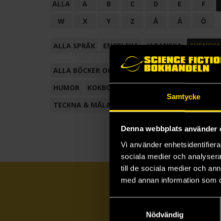
ALLA
A
B
C
D
E
F
W
X
Y
Z
Å
Ä
Ö
ALLA SPRÅK
ENGELSKA
JAPANSKA
SVENSKA
ALLA BÖCKER OCH TECKNADE SERIER
ANTOL
HUMOR
KOKBOK
KONSTBOK
KORTROMAN
Samtycke
TECKNA & MÅLA
TECKNAD SERIE
Denna webbplats använder 
Vi använder enhetsidentifierar
sociala medier och analysera 
till de sociala medier och a
med annan information som du 
Samtyckesval
Nödvändig