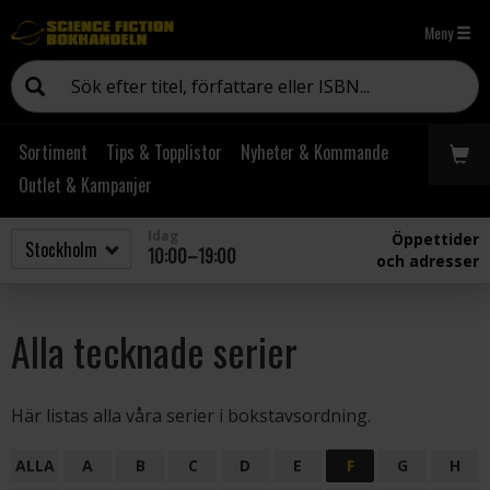
Meny
Sortiment
Tips & Topplistor
Nyheter & Kommande
Outlet & Kampanjer
Idag
Öppettider
10:00–19:00
och adresser
Alla tecknade serier
Här listas alla våra serier i bokstavsordning.
ALLA
A
B
C
D
E
F
G
H