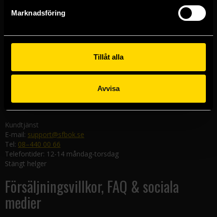
Göteborgsbutiken
Marknadsföring
Kungsgatan 19
411 19 Göteborg
Malmöbutiken
Södra Förstadsgatan 26
Tillåt alla
211 43 Malmö
Linköpingsbutiken
Avvisa
Nygatan 20
582 19 Linköping
Kundtjänst
E-mail:
support@sfbok.se
Tel:
08–440 00 66
Telefontider: 12-14 måndag-torsdag
Stängt helger
Försäljningsvillkor, FAQ & sociala
medier