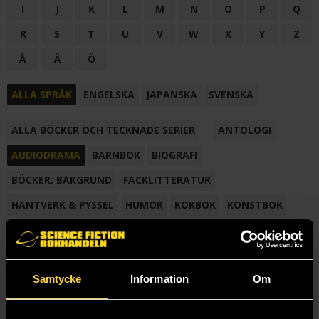
I
J
K
L
M
N
O
P
Q
R
S
T
U
V
W
X
Y
Z
Å
Ä
Ö
ALLA SPRÅK
ENGELSKA
JAPANSKA
SVENSKA
ALLA BÖCKER OCH TECKNADE SERIER
ANTOLOGI
AUDIODRAMA
BARNBOK
BIOGRAFI
BÖCKER: BAKGRUND
FACKLITTERATUR
HANTVERK & PYSSEL
HUMOR
KOKBOK
KONSTBOK
KORTROMAN
LÄROBOK
MAGASIN
NOVELL
NOVELLMAGASIN
NOVELLSAMLING
POESI
ROMAN
Samtycke
Information
Om
SAMLINGSVOLYM
TECKNA & MÅLA
TECKNAD SERIE