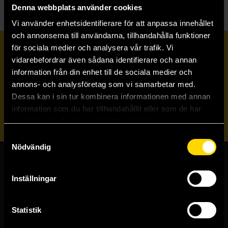
Denna webbplats använder cookies
Vi använder enhetsidentifierare för att anpassa innehållet
och annonserna till användarna, tillhandahålla funktioner
för sociala medier och analysera vår trafik. Vi
Prenumerera på vårt nyhetsbrev
vidarebefordrar även sådana identifierare och annan
information från din enhet till de sociala medier och
annons- och analysföretag som vi samarbetar med.
Veckobrevet
Dessa kan i sin tur kombinera informationen med annan
information som du har tillhandahållit eller som de har
Skicka
samlat in när du har använt deras tjänster.
Samtyckesval
Nödvändig
Butiker & kundtjänst
Inställningar
Stockholmsbutiken
Västerlånggatan 48
Statistik
111 29 Stockholm