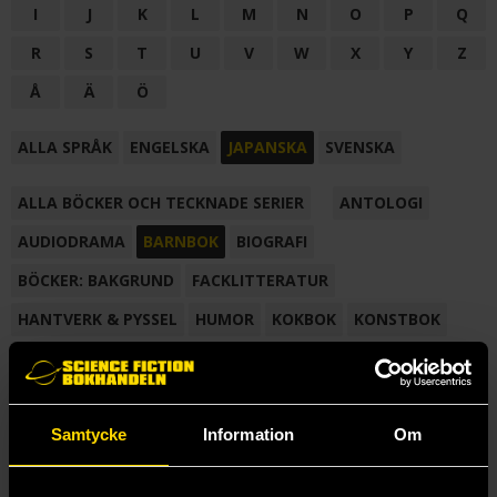
I
J
K
L
M
N
O
P
Q
R
S
T
U
V
W
X
Y
Z
Å
Ä
Ö
ALLA SPRÅK
ENGELSKA
JAPANSKA
SVENSKA
ALLA BÖCKER OCH TECKNADE SERIER
ANTOLOGI
AUDIODRAMA
BARNBOK
BIOGRAFI
BÖCKER: BAKGRUND
FACKLITTERATUR
HANTVERK & PYSSEL
HUMOR
KOKBOK
KONSTBOK
KORTROMAN
LÄROBOK
MAGASIN
NOVELL
NOVELLMAGASIN
NOVELLSAMLING
POESI
ROMAN
Samtycke
Information
Om
SAMLINGSVOLYM
TECKNA & MÅLA
TECKNAD SERIE