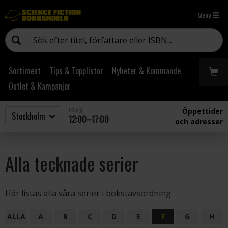
Meny
Sortiment
Tips & Topplistor
Nyheter & Kommande
Outlet & Kampanjer
Idag
Öppettider
12:00–17:00
och adresser
Alla tecknade serier
Här listas alla våra serier i bokstavsordning.
ALLA
A
B
C
D
E
F
G
H