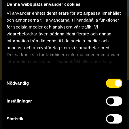
Denna webbplats använder cookies
Vi använder enhetsidentifierare för att anpassa innehållet
och annonserna till användarna, tillhandahålla funktioner
för sociala medier och analysera vår trafik. Vi
Prenumerera på vårt nyhetsbrev
vidarebefordrar även sådana identifierare och annan
information från din enhet till de sociala medier och
annons- och analysföretag som vi samarbetar med.
Veckobrevet
Dessa kan i sin tur kombinera informationen med annan
information som du har tillhandahållit eller som de har
Skicka
samlat in när du har använt deras tjänster.
Samtyckesval
Nödvändig
Butiker & kundtjänst
Inställningar
Stockholmsbutiken
Västerlånggatan 48
Statistik
111 29 Stockholm