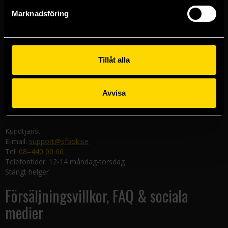
Göteborgsbutiken
Marknadsföring
Kungsgatan 19
411 19 Göteborg
Malmöbutiken
Södra Förstadsgatan 26
Tillåt alla
211 43 Malmö
Linköpingsbutiken
Avvisa
Nygatan 20
582 19 Linköping
Kundtjänst
E-mail:
support@sfbok.se
Tel:
08–440 00 66
Telefontider: 12-14 måndag-torsdag
Stängt helger
Försäljningsvillkor, FAQ & sociala
medier