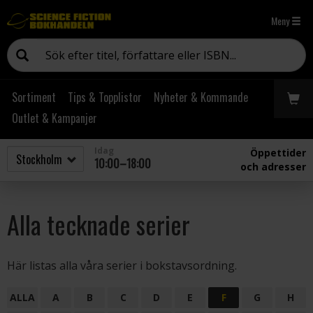
Meny
Sortiment
Tips & Topplistor
Nyheter & Kommande
Outlet & Kampanjer
Idag
Öppettider
10:00–18:00
och adresser
Alla tecknade serier
Här listas alla våra serier i bokstavsordning.
ALLA
A
B
C
D
E
F
G
H