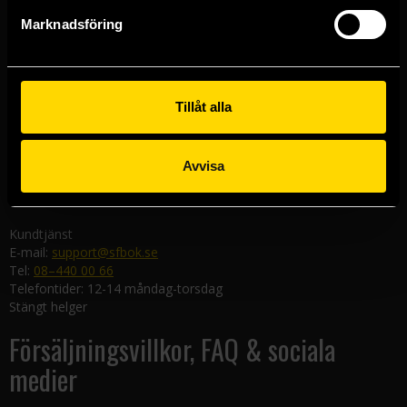
Göteborgsbutiken
Marknadsföring
Kungsgatan 19
411 19 Göteborg
Malmöbutiken
Södra Förstadsgatan 26
Tillåt alla
211 43 Malmö
Linköpingsbutiken
Avvisa
Nygatan 20
582 19 Linköping
Kundtjänst
E-mail:
support@sfbok.se
Tel:
08–440 00 66
Telefontider: 12-14 måndag-torsdag
Stängt helger
Försäljningsvillkor, FAQ & sociala
medier