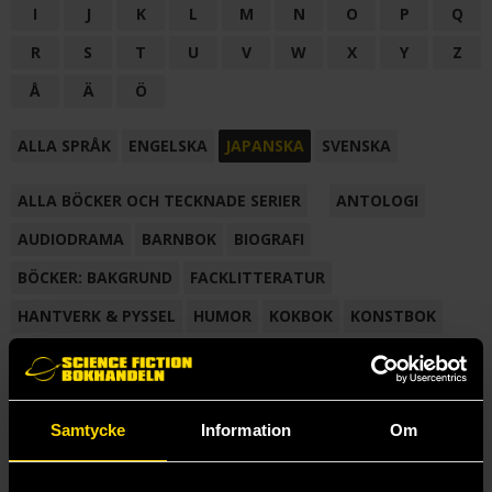
I
J
K
L
M
N
O
P
Q
R
S
T
U
V
W
X
Y
Z
Å
Ä
Ö
ALLA SPRÅK
ENGELSKA
JAPANSKA
SVENSKA
ALLA BÖCKER OCH TECKNADE SERIER
ANTOLOGI
AUDIODRAMA
BARNBOK
BIOGRAFI
BÖCKER: BAKGRUND
FACKLITTERATUR
HANTVERK & PYSSEL
HUMOR
KOKBOK
KONSTBOK
KORTROMAN
LÄROBOK
MAGASIN
NOVELL
NOVELLMAGASIN
NOVELLSAMLING
POESI
ROMAN
Samtycke
Information
Om
SAMLINGSVOLYM
TECKNA & MÅLA
TECKNAD SERIE