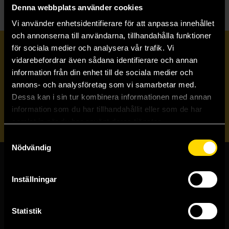
Denna webbplats använder cookies
Vi använder enhetsidentifierare för att anpassa innehållet
och annonserna till användarna, tillhandahålla funktioner
för sociala medier och analysera vår trafik. Vi
Prenumerera på vårt nyhetsbrev
vidarebefordrar även sådana identifierare och annan
information från din enhet till de sociala medier och
annons- och analysföretag som vi samarbetar med.
Veckobrevet
Dessa kan i sin tur kombinera informationen med annan
information som du har tillhandahållit eller som de har
Skicka
samlat in när du har använt deras tjänster.
Samtyckesval
Nödvändig
Butiker & kundtjänst
Inställningar
Stockholmsbutiken
Västerlånggatan 48
Statistik
111 29 Stockholm