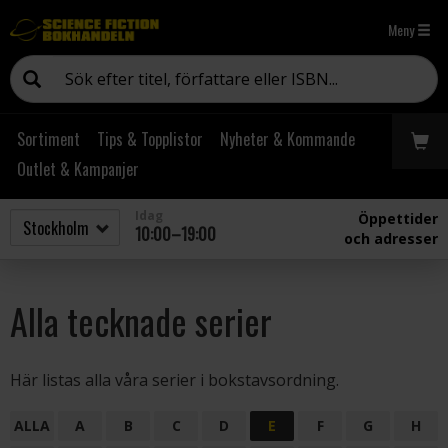
Meny
Sortiment
Tips & Topplistor
Nyheter & Kommande
Outlet & Kampanjer
Idag
Öppettider
10:00–19:00
och adresser
Alla tecknade serier
Här listas alla våra serier i bokstavsordning.
ALLA
A
B
C
D
E
F
G
H