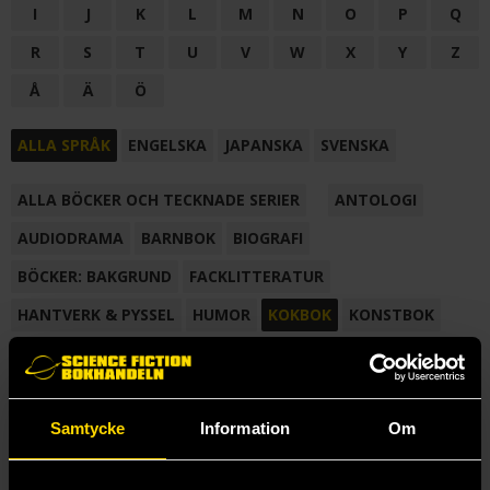
I
J
K
L
M
N
O
P
Q
R
S
T
U
V
W
X
Y
Z
Å
Ä
Ö
ALLA SPRÅK
ENGELSKA
JAPANSKA
SVENSKA
ALLA BÖCKER OCH TECKNADE SERIER
ANTOLOGI
AUDIODRAMA
BARNBOK
BIOGRAFI
BÖCKER: BAKGRUND
FACKLITTERATUR
HANTVERK & PYSSEL
HUMOR
KOKBOK
KONSTBOK
KORTROMAN
LÄROBOK
MAGASIN
NOVELL
NOVELLMAGASIN
NOVELLSAMLING
POESI
ROMAN
Samtycke
Information
Om
SAMLINGSVOLYM
TECKNA & MÅLA
TECKNAD SERIE