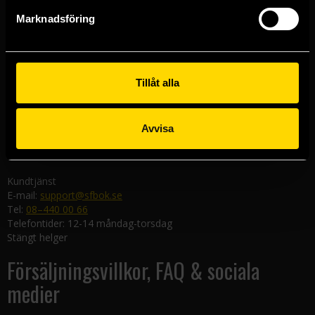
Göteborgsbutiken
Marknadsföring
Kungsgatan 19
411 19 Göteborg
Malmöbutiken
Södra Förstadsgatan 26
Tillåt alla
211 43 Malmö
Linköpingsbutiken
Avvisa
Nygatan 20
582 19 Linköping
Kundtjänst
E-mail:
support@sfbok.se
Tel:
08–440 00 66
Telefontider: 12-14 måndag-torsdag
Stängt helger
Försäljningsvillkor, FAQ & sociala
medier