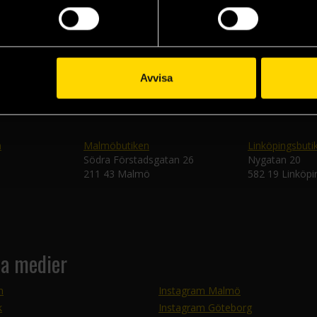
Skic
Avvisa
n
Malmöbutiken
Linköpingsbuti
Södra Förstadsgatan 26
Nygatan 20
211 43 Malmö
582 19 Linköpi
la medier
m
Instagram Malmö
k
Instagram Göteborg