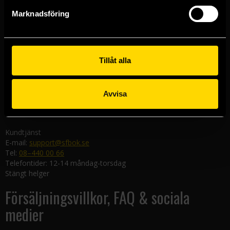
Göteborgsbutiken
Marknadsföring
Kungsgatan 19
411 19 Göteborg
Malmöbutiken
Södra Förstadsgatan 26
Tillåt alla
211 43 Malmö
Linköpingsbutiken
Avvisa
Nygatan 20
582 19 Linköping
Kundtjänst
E-mail:
support@sfbok.se
Tel:
08–440 00 66
Telefontider: 12-14 måndag-torsdag
Stängt helger
Försäljningsvillkor, FAQ & sociala
medier