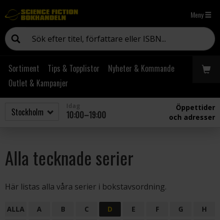
Meny
Sortiment
Tips & Topplistor
Nyheter & Kommande
Outlet & Kampanjer
Idag
Öppettider
10:00–19:00
och adresser
Alla tecknade serier
Här listas alla våra serier i bokstavsordning.
ALLA
A
B
C
D
E
F
G
H