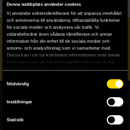
Denna webbplats använder cookies
Vi använder enhetsidentifierare för att anpassa innehållet
och annonserna till användarna, tillhandahålla funktioner
för sociala medier och analysera vår trafik. Vi
Prenumerera på vårt nyhetsbrev
vidarebefordrar även sådana identifierare och annan
information från din enhet till de sociala medier och
annons- och analysföretag som vi samarbetar med.
Veckobrevet
Dessa kan i sin tur kombinera informationen med annan
information som du har tillhandahållit eller som de har
Skicka
samlat in när du har använt deras tjänster.
Samtyckesval
Nödvändig
Butiker & kundtjänst
Inställningar
Stockholmsbutiken
Västerlånggatan 48
Statistik
111 29 Stockholm