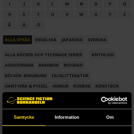
I
J
K
L
M
N
O
P
Q
R
S
T
U
V
W
X
Y
Z
Å
Ä
Ö
ALLA SPRÅK
ENGELSKA
JAPANSKA
SVENSKA
ALLA BÖCKER OCH TECKNADE SERIER
ANTOLOGI
AUDIODRAMA
BARNBOK
BIOGRAFI
BÖCKER: BAKGRUND
FACKLITTERATUR
HANTVERK & PYSSEL
HUMOR
KOKBOK
KONSTBOK
KORTROMAN
LÄROBOK
MAGASIN
NOVELL
NOVELLMAGASIN
NOVELLSAMLING
POESI
ROMAN
Samtycke
Information
Om
SAMLINGSVOLYM
TECKNA & MÅLA
TECKNAD SERIE