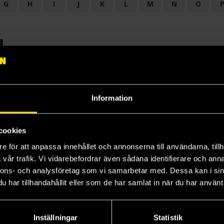
G
H
I
J
K
L
M
N
O
OGI
AUDIODRAMA
BARNBOK
BIOGRAFI
BÖCKER: BAKGRU
LÄROBOK
MAGASIN
NOVELL
NOVELLMAGASIN
NOVELLS
Information
cookies
e för att anpassa innehållet och annonserna till användarna, tillh
vår trafik. Vi vidarebefordrar även sådana identifierare och anna
nnons- och analysföretag som vi samarbetar med. Dessa kan i sin
har tillhandahållit eller som de har samlat in när du har använt 
Prenumerera på vårt nyhetsbrev
Veckobrevet
Inställningar
Statistik