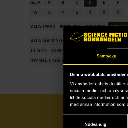
ALLA
A
B
C
D
E
F
W
X
Y
Z
Å
Ä
Ö
ALLA SPRÅK
ENGELSKA
JAPANSKA
SVENSKA
ALLA BÖCKER OCH TECKNADE SERIER
ANTOL
HUMOR
KOKBOK
KONSTBOK
KORTROMAN
Samtycke
TECKNA & MÅLA
TECKNAD SERIE
Denna webbplats använder 
Vi använder enhetsidentifierar
sociala medier och analysera 
till de sociala medier och a
med annan information som du 
Samtyckesval
Nödvändig