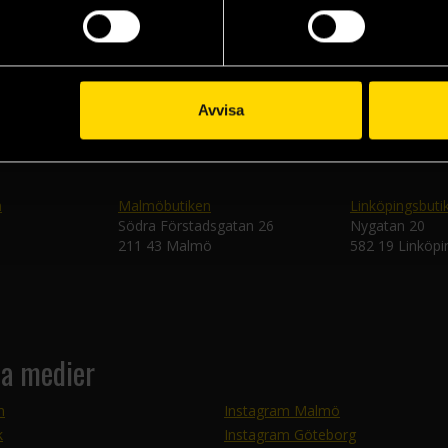
Skic
Avvisa
n
Malmöbutiken
Linköpingsbuti
Södra Förstadsgatan 26
Nygatan 20
211 43 Malmö
582 19 Linköpi
la medier
m
Instagram Malmö
k
Instagram Göteborg