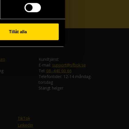
ka
Tillåt alla
ken
Kundtjänst
E-mail:
support@sfbok.se
ng
Tel:
08–440 00 66
Telefontider: 12-14 måndag-
torsdag
Stängt helger
TikTok
LinkedIn