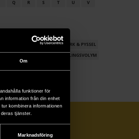
P
Q
R
S
T
U
V
ND
FACKLITTERATUR
HANTVERK & PYSSEL
AMLING
POESI
ROMAN
SAMLINGSVOLYM
Om
andahålla funktioner för
n information från din enhet
 tur kombinera informationen
deras tjänster.
Marknadsföring