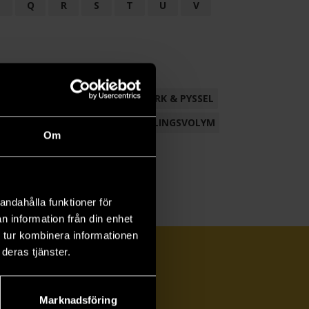
P
Q
R
S
T
U
V
ND
FACKLITTERATUR
HANTVERK & PYSSEL
AMLING
POESI
ROMAN
SAMLINGSVOLYM
Om
andahålla funktioner för
n information från din enhet
 tur kombinera informationen
deras tjänster.
Marknadsföring