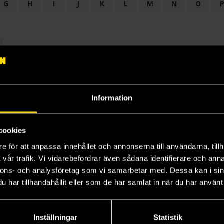
G
H
I
J
K
L
M
N
O
OGI
AUDIODRAMA
BARNBOK
BIOGRAFI
BÖCKER: BAKGRU
LÄROBOK
MAGASIN
NOVELL
NOVELLMAGASIN
NOVELLS
Information
cookies
e för att anpassa innehållet och annonserna till användarna, tillh
vår trafik. Vi vidarebefordrar även sådana identifierare och anna
nnons- och analysföretag som vi samarbetar med. Dessa kan i sin
har tillhandahållit eller som de har samlat in när du har använt 
Prenumerera på vårt nyhetsbrev
Veckobrevet
Inställningar
Statistik