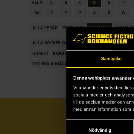
ALLA
A
B
C
D
E
F
W
X
Y
Z
Å
Ä
Ö
ALLA SPRÅK
ENGELSKA
JAPANSKA
SVENSKA
ALLA BÖCKER OCH TECKNADE SERIER
ANTOL
HUMOR
KOKBOK
KONSTBOK
KORTROMAN
Samtycke
TECKNA & MÅLA
TECKNAD SERIE
Denna webbplats använder 
Vi använder enhetsidentifierar
sociala medier och analysera 
till de sociala medier och a
med annan information som du 
Samtyckesval
Nödvändig