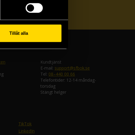
ka
Tillåt alla
ken
Kundtjänst
E-mail:
support@sfbok.se
ng
Tel:
08–440 00 66
Telefontider: 12-14 måndag-
torsdag
Stängt helger
TikTok
LinkedIn