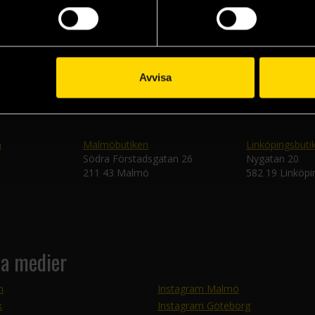
Skic
Avvisa
n
Malmöbutiken
Linköpingsbuti
Södra Förstadsgatan 26
Nygatan 20
211 43 Malmö
582 19 Linköpi
la medier
m
Instagram Malmö
k
Instagram Göteborg