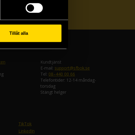
ka
Tillåt alla
ken
Kundtjänst
E-mail:
support@sfbok.se
ng
Tel:
08–440 00 66
Telefontider: 12-14 måndag-
torsdag
Stängt helger
TikTok
LinkedIn