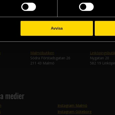
Skic
Avvisa
n
Malmöbutiken
Linköpingsbuti
Södra Förstadsgatan 26
Nygatan 20
211 43 Malmö
582 19 Linköpi
la medier
m
Instagram Malmö
k
Instagram Göteborg