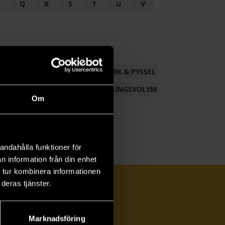
P
Q
R
S
T
U
V
ND
FACKLITTERATUR
HANTVERK & PYSSEL
AMLING
POESI
ROMAN
SAMLINGSVOLYM
Om
andahålla funktioner för
n information från din enhet
 tur kombinera informationen
deras tjänster.
Marknadsföring