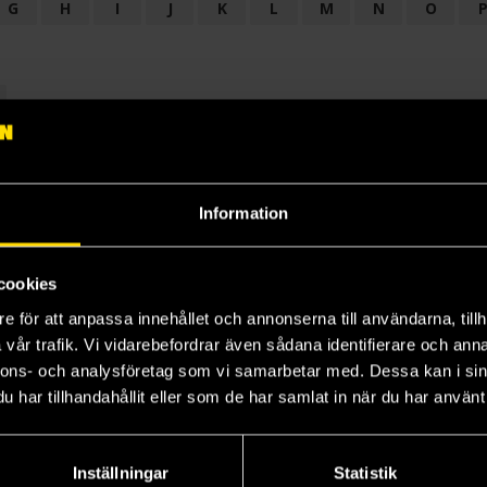
G
H
I
J
K
L
M
N
O
OGI
AUDIODRAMA
BARNBOK
BIOGRAFI
BÖCKER: BAKGRU
LÄROBOK
MAGASIN
NOVELL
NOVELLMAGASIN
NOVELLS
Information
cookies
e för att anpassa innehållet och annonserna till användarna, tillh
vår trafik. Vi vidarebefordrar även sådana identifierare och anna
nnons- och analysföretag som vi samarbetar med. Dessa kan i sin
har tillhandahållit eller som de har samlat in när du har använt 
Prenumerera på vårt nyhetsbrev
Veckobrevet
Inställningar
Statistik