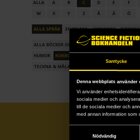
ALLA
A
B
C
D
E
F
W
X
Y
Z
Å
Ä
Ö
ALLA SPRÅK
ENGELSKA
JAPANSKA
SVENSKA
ALLA BÖCKER OCH TECKNADE SERIER
ANTOL
HUMOR
KOKBOK
KONSTBOK
KORTROMAN
Samtycke
TECKNA & MÅLA
TECKNAD SERIE
Denna webbplats använder 
Vi använder enhetsidentifierar
sociala medier och analysera 
till de sociala medier och a
med annan information som du 
Samtyckesval
Nödvändig