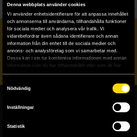
Denna webbplats använder cookies
Vi använder enhetsidentifierare för att anpassa innehållet
och annonserna till användarna, tillhandahålla funktioner
för sociala medier och analysera vår trafik. Vi
Prenumerera på vårt nyhetsbrev
vidarebefordrar även sådana identifierare och annan
information från din enhet till de sociala medier och
annons- och analysföretag som vi samarbetar med.
Veckobrevet
Dessa kan i sin tur kombinera informationen med annan
information som du har tillhandahållit eller som de har
Skicka
samlat in när du har använt deras tjänster.
Samtyckesval
Nödvändig
Butiker & kundtjänst
Inställningar
Stockholmsbutiken
Västerlånggatan 48
Statistik
111 29 Stockholm