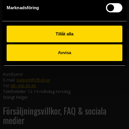
Göteborgsbutiken
Marknadsföring
Kungsgatan 19
411 19 Göteborg
Malmöbutiken
Södra Förstadsgatan 26
Tillåt alla
211 43 Malmö
Linköpingsbutiken
Avvisa
Nygatan 20
582 19 Linköping
Kundtjänst
E-mail:
support@sfbok.se
Tel:
08–440 00 66
Telefontider: 12-14 måndag-torsdag
Stängt helger
Försäljningsvillkor, FAQ & sociala
medier