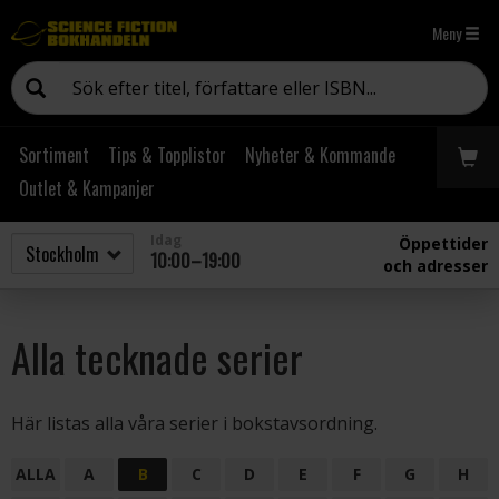
Meny
Sortiment
Tips & Topplistor
Nyheter & Kommande
Outlet & Kampanjer
Idag
Öppettider
10:00–19:00
och adresser
Alla tecknade serier
Här listas alla våra serier i bokstavsordning.
ALLA
A
B
C
D
E
F
G
H