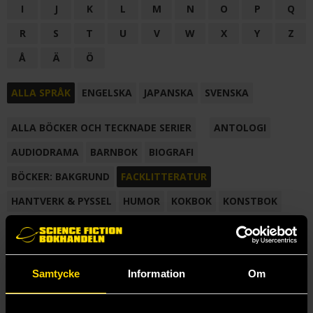
I
J
K
L
M
N
O
P
Q
R
S
T
U
V
W
X
Y
Z
Å
Ä
Ö
ALLA SPRÅK
ENGELSKA
JAPANSKA
SVENSKA
ALLA BÖCKER OCH TECKNADE SERIER
ANTOLOGI
AUDIODRAMA
BARNBOK
BIOGRAFI
BÖCKER: BAKGRUND
FACKLITTERATUR
HANTVERK & PYSSEL
HUMOR
KOKBOK
KONSTBOK
KORTROMAN
LÄROBOK
MAGASIN
NOVELL
NOVELLMAGASIN
NOVELLSAMLING
POESI
ROMAN
Samtycke
Information
Om
SAMLINGSVOLYM
TECKNA & MÅLA
TECKNAD SERIE