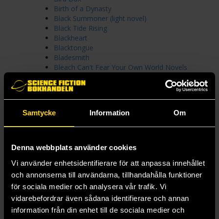
Birth of a Dynasty
Black Summoner (light novel)
Black Tide Rising
Blackheart
Blacktongue
Bladesmith
Bleach Can't Fear Your Own World Novels
Bless Your Heart
Blod och aska
Blodstormen
Blood & Souls Duology
Samtycke
Information
Om
Blood and Ash
Blood and Moonlight
Blood and Tea
Blood Debts
Denna webbplats använder cookies
Blood Heir
Vi använder enhetsidentifierare för att anpassa innehållet
Blood of Lilith
Blood of Stars
och annonserna till användarna, tillhandahålla funktioner
Blood Trilogy
för sociala medier och analysera vår trafik. Vi
Blood Type
vidarebefordrar även sådana identifierare och annan
Bloodlines
information från din enhet till de sociala medier och
Bloodsworn Saga