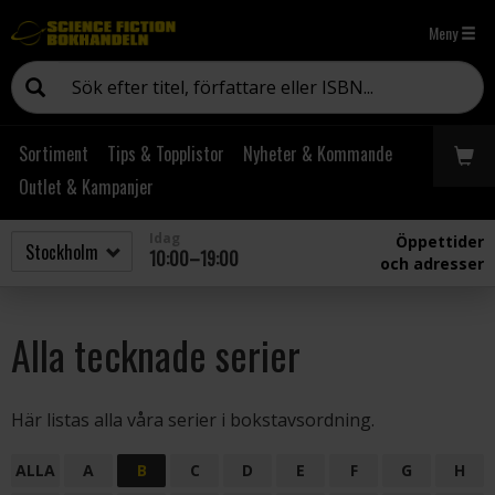
Meny
Sortiment
Tips & Topplistor
Nyheter & Kommande
Outlet & Kampanjer
Idag
Öppettider
10:00–19:00
och adresser
Alla tecknade serier
Här listas alla våra serier i bokstavsordning.
ALLA
A
B
C
D
E
F
G
H