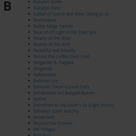
B
Babylon Berlin
Babylon Steel
Ballad of Sword and Wine: Qiang Jin Jiu
Bartimaeus
Battle Mage Farmer
Beacon of Light in the Dark Sea
Beasts of the Briar
Beasts of the Void
Beautiful and Beastly
Before the Coffee Gets Cold
Belgarath & Polgara
Belgariad
Belladonna
Bellman noir
Beneath These Cursed Stars
Berättelsen om kungadråparen
Bethel
Betrothed to My Sister's Ex (Light Novel)
Between Earth and Sky
Bewitched
Beyond the Frontier
Bill Hodges
Bird Box