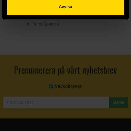
Burning
Burning Kingdoms
Avvisa
Burningblade & Silvereye
Burnished City
Burnt Sparrow
Prenumerera på vårt nyhetsbrev
Veckobrevet
Skicka