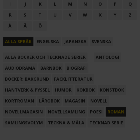
I
J
K
L
M
N
O
P
Q
R
S
T
U
V
W
X
Y
Z
Å
Ä
Ö
ALLA SPRÅK
ENGELSKA
JAPANSKA
SVENSKA
ALLA BÖCKER OCH TECKNADE SERIER
ANTOLOGI
AUDIODRAMA
BARNBOK
BIOGRAFI
BÖCKER: BAKGRUND
FACKLITTERATUR
HANTVERK & PYSSEL
HUMOR
KOKBOK
KONSTBOK
KORTROMAN
LÄROBOK
MAGASIN
NOVELL
NOVELLMAGASIN
NOVELLSAMLING
POESI
ROMAN
SAMLINGSVOLYM
TECKNA & MÅLA
TECKNAD SERIE