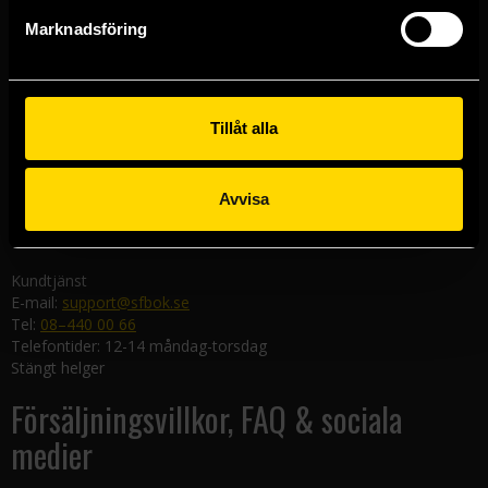
Göteborgsbutiken
Marknadsföring
Kungsgatan 19
411 19 Göteborg
Malmöbutiken
Södra Förstadsgatan 26
Tillåt alla
211 43 Malmö
Linköpingsbutiken
Avvisa
Nygatan 20
582 19 Linköping
Kundtjänst
E-mail:
support@sfbok.se
Tel:
08–440 00 66
Telefontider: 12-14 måndag-torsdag
Stängt helger
Försäljningsvillkor, FAQ & sociala
medier