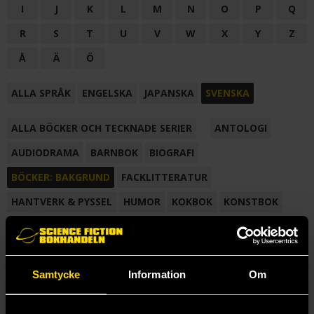
I
J
K
L
M
N
O
P
Q
R
S
T
U
V
W
X
Y
Z
Å
Ä
Ö
ALLA SPRÅK
ENGELSKA
JAPANSKA
SVENSKA
ALLA BÖCKER OCH TECKNADE SERIER
ANTOLOGI
AUDIODRAMA
BARNBOK
BIOGRAFI
BÖCKER: BAKGRUND
FACKLITTERATUR
HANTVERK & PYSSEL
HUMOR
KOKBOK
KONSTBOK
KORTROMAN
LÄROBOK
MAGASIN
NOVELL
NOVELLMAGASIN
NOVELLSAMLING
POESI
ROMAN
Samtycke
Information
Om
SAMLINGSVOLYM
TECKNA & MÅLA
TECKNAD SERIE