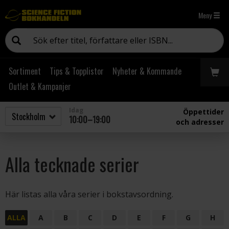
Meny
Sortiment
Tips & Topplistor
Nyheter & Kommande
Outlet & Kampanjer
Idag
Öppettider
10:00–19:00
och adresser
Alla tecknade serier
Här listas alla våra serier i bokstavsordning.
ALLA
A
B
C
D
E
F
G
H