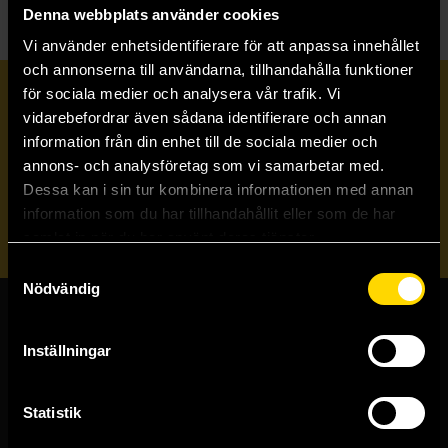
Denna webbplats använder cookies
Vi använder enhetsidentifierare för att anpassa innehållet
och annonserna till användarna, tillhandahålla funktioner
för sociala medier och analysera vår trafik. Vi
Prenumerera på vårt nyhetsbrev
vidarebefordrar även sådana identifierare och annan
information från din enhet till de sociala medier och
annons- och analysföretag som vi samarbetar med.
Veckobrevet
Dessa kan i sin tur kombinera informationen med annan
information som du har tillhandahållit eller som de har
Skicka
samlat in när du har använt deras tjänster.
Samtyckesval
Nödvändig
Butiker & kundtjänst
Inställningar
Stockholmsbutiken
Västerlånggatan 48
Statistik
111 29 Stockholm