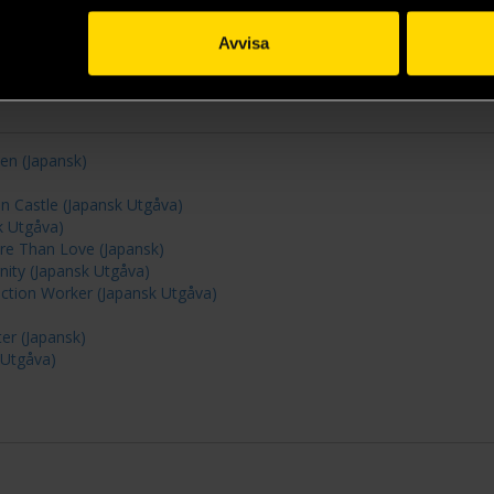
n Cuisine Nekoya (Japansk Utgåva)
Avvisa
apans Mysterier (Japansk utgåva)
en (Japansk)
 Castle (Japansk Utgåva)
k Utgåva)
re Than Love (Japansk)
ity (Japansk Utgåva)
ction Worker (Japansk Utgåva)
er (Japansk)
 Utgåva)