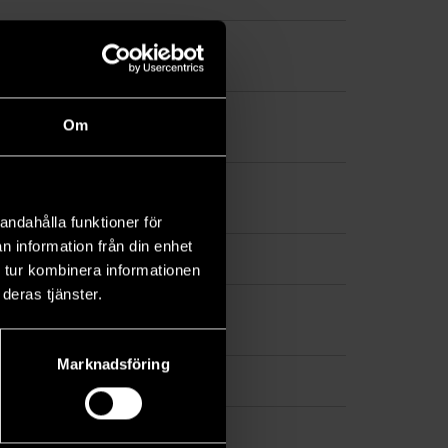
Om
andahålla funktioner för
n information från din enhet
 tur kombinera informationen
deras tjänster.
Marknadsföring