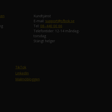
ken
Kundtjänst
E-mail:
support@sfbok.se
ng
Tel:
08–440 00 66
Telefontider: 12-14 måndag-
torsdag
Stängt helger
TikTok
LinkedIn
Malmöbloggen