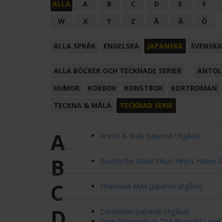
ALLA
A
B
C
D
E
F
W
X
Y
Z
Å
Ä
Ö
ALLA SPRÅK
ENGELSKA
JAPANSKA
SVENSKA
ALLA BÖCKER OCH TECKNADE SERIER
ANTOL
HUMOR
KOKBOK
KONSTBOK
KORTROMAN
TECKNA & MÅLA
TECKNAD SERIE
A
Arashi & Ibuki (Japansk Utgåva)
B
Bocchi the Rock! Kikuri Hiroi’s Heavy-
C
Chainsaw Man (Japansk utgåva)
D
Dandadan (Japansk Utgåva)
Dear Shimazaki In The Peaceful Land 