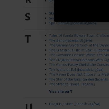
Restaurant to Another World: Wester
S
Skandinaviska Tjejen Åsa Upptäcker J
Someone Hertz (Japansk Utgåva)
Spy X Family (Japansk utgåva)
T
Tales of Kanda Gokura Town Craftsm
The Band (Japansk Utgåva)
The Demon Lord's Cook at the Demon
The Disastrous Life of Saiki K (Japans
The Favourite Consort Wants Tea Mo
The Fragrant Flower Blooms With Dign
The Genius Pastry Chef & the Constru
The Island of Evil (Japansk Utgåva)
The Raven Does Not Choose Its Mast
The Star of the Girls' Garden (Japansk
The Strange House (Japansk)
Visa alla på T
U
Usagi Is Justice (Japansk Utgåva)