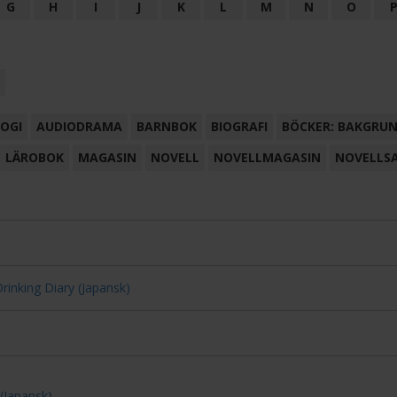
G
H
I
J
K
L
M
N
O
OGI
AUDIODRAMA
BARNBOK
BIOGRAFI
BÖCKER: BAKGRU
LÄROBOK
MAGASIN
NOVELL
NOVELLMAGASIN
NOVELLS
Drinking Diary (Japansk)
(Japansk)