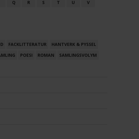
P
Q
R
S
T
U
V
ND
FACKLITTERATUR
HANTVERK & PYSSEL
AMLING
POESI
ROMAN
SAMLINGSVOLYM