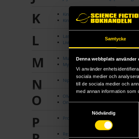
K
Kingdom (Japansk Utgåva)
Kinme Ginme Nekoyakata (Japansk Ut
L
Last Karte: The Memories of Forensi
Samtycke
Living Together In Scandinavia (Japan
M
Mujina Into The Deep (Japansk Utgåv
Denna webbplats använder 
My Neighbour Youkai-san (Japansk)
Vi använder enhetsidentifierar
sociala medier och analysera 
N
Nippon Sangoku (Japansk Utgåva)
till de sociala medier och a
med annan information som du 
O
OMORI (Japansk Utgåva)
One Piece (Japansk utgåva)
Samtyckesval
Nödvändig
P
Project Sekai: Colorful Stage! Comic 
R
Re:Monster (Japansk)