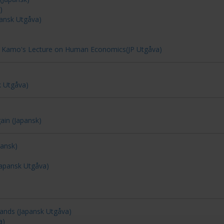
)
pansk Utgåva)
r Kamo's Lecture on Human Economics(JP Utgåva)
k Utgåva)
in (Japansk)
pansk)
Japansk Utgåva)
Lands (Japansk Utgåva)
a)