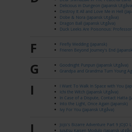
Delicious in Dungeon (Japansk Utgåva
Destroy It All and Love Me in Hell (Ja
Dobe & Nora (Japansk Utgåva)
Dragon Ball (Japansk Utgåva)
Duck Leeks Are Poisonous: Professo
F
Firefly Wedding (Japansk)
Frieren Beyond Journey's End (Japans
G
Goodnight Punpun (Japansk Utgåva)
Grandpa and Grandma Turn Young Aga
I
I Want To Walk In Space with You (Ja
Ichi the Witch (Japansk Utgåva)
In Case of a Dispute, Contact Hatta (
Into the Light, Once Again (Japansk)
Ivy For You (Japansk Utgåva)
J
JoJo's Bizarre Adventure Part 9 JOJO 
Jujutsu Kaisen Modulo (Japansk utgåv