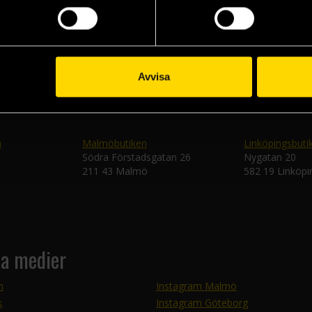
Skic
Avvisa
n
Malmöbutiken
Linköpingsbuti
Södra Förstadsgatan 26
Nygatan 20
211 43 Malmö
582 19 Linköpi
la medier
m
Instagram Malmö
k
Instagram Göteborg