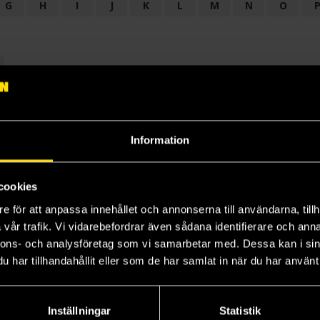
G
H
I
J
K
L
M
N
O
OGI
AUDIODRAMA
BARNBOK
BIOGRAFI
BÖCKER: BAKGRU
LÄROBOK
MAGASIN
NOVELL
NOVELLMAGASIN
NOVELLS
Information
cookies
e för att anpassa innehållet och annonserna till användarna, tillh
vår trafik. Vi vidarebefordrar även sådana identifierare och anna
nnons- och analysföretag som vi samarbetar med. Dessa kan i sin
har tillhandahållit eller som de har samlat in när du har använt 
Prenumerera på vårt nyhetsbrev
Veckobrevet
Inställningar
Statistik