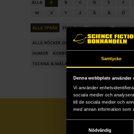
ALLA
A
B
C
D
E
F
W
X
Y
Z
Å
Ä
Ö
ALLA SPRÅK
ENGELSKA
JAPANSKA
SVENSKA
ALLA BÖCKER OCH TECKNADE SERIER
ANTOL
HUMOR
KOKBOK
KONSTBOK
KORTROMAN
Samtycke
TECKNA & MÅLA
TECKNAD SERIE
Denna webbplats använder 
Vi använder enhetsidentifierar
sociala medier och analysera 
till de sociala medier och a
med annan information som du 
Samtyckesval
Nödvändig