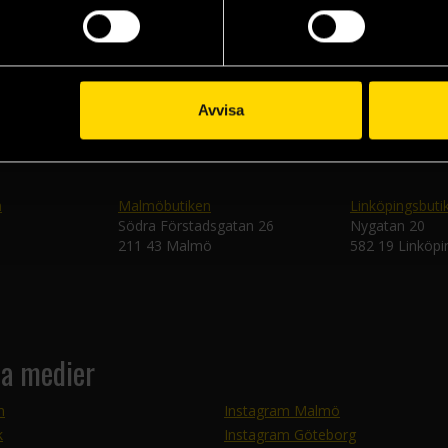
Skic
Avvisa
n
Malmöbutiken
Linköpingsbuti
Södra Förstadsgatan 26
Nygatan 20
211 43 Malmö
582 19 Linköpi
la medier
m
Instagram Malmö
k
Instagram Göteborg