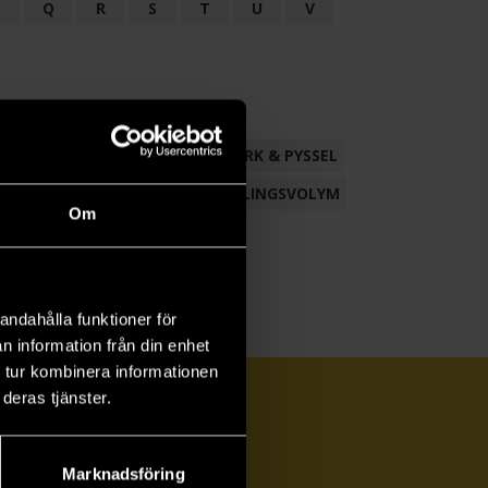
P
Q
R
S
T
U
V
ND
FACKLITTERATUR
HANTVERK & PYSSEL
AMLING
POESI
ROMAN
SAMLINGSVOLYM
Om
andahålla funktioner för
n information från din enhet
 tur kombinera informationen
deras tjänster.
Marknadsföring