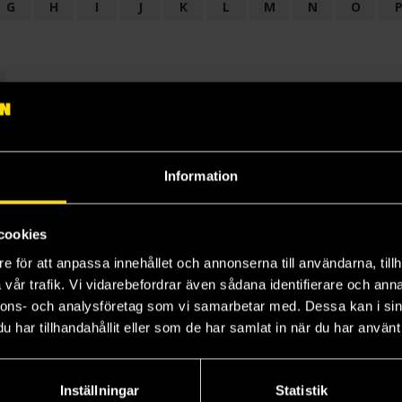
G
H
I
J
K
L
M
N
O
OGI
AUDIODRAMA
BARNBOK
BIOGRAFI
BÖCKER: BAKGRU
LÄROBOK
MAGASIN
NOVELL
NOVELLMAGASIN
NOVELLS
Information
cookies
e för att anpassa innehållet och annonserna till användarna, tillh
vår trafik. Vi vidarebefordrar även sådana identifierare och anna
nnons- och analysföretag som vi samarbetar med. Dessa kan i sin
har tillhandahållit eller som de har samlat in när du har använt 
Prenumerera på vårt nyhetsbrev
Veckobrevet
Inställningar
Statistik