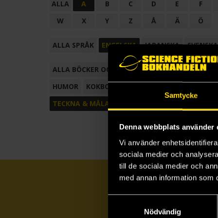
ALLA
A
B
C
D
E
F
W
X
Y
Z
Å
Ä
Ö
ALLA SPRÅK
ENGELSKA
JAPANSKA
SVENSKA
ALLA BÖCKER OCH TECKNADE SERIER
ANTOL
HUMOR
KOKBOK
KONSTBOK
KORTROMAN
Samtycke
TECKNA & MÅLA
TECKNAD SERIE
Denna webbplats använder 
Vi använder enhetsidentifierar
sociala medier och analysera 
till de sociala medier och a
med annan information som du 
Samtyckesval
Nödvändig