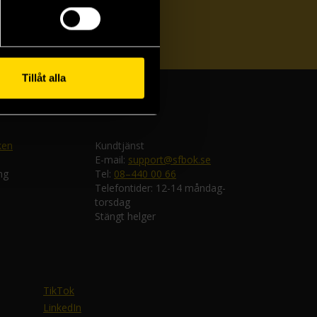
ka
Tillåt alla
ken
Kundtjänst
E-mail:
support@sfbok.se
ng
Tel:
08–440 00 66
Telefontider: 12-14 måndag-
torsdag
Stängt helger
TikTok
LinkedIn