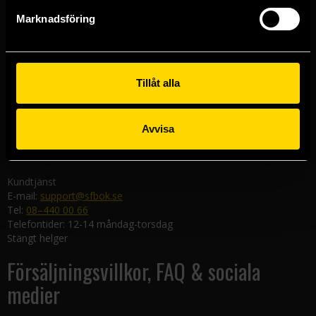
Göteborgsbutiken
Marknadsföring
Kungsgatan 19
411 19 Göteborg
Malmöbutiken
Södra Förstadsgatan 26
Tillåt alla
211 43 Malmö
Linköpingsbutiken
Avvisa
Nygatan 20
582 19 Linköping
Kundtjänst
E-mail:
support@sfbok.se
Tel:
08–440 00 66
Telefontider: 12-14 måndag-torsdag
Stängt helger
Försäljningsvillkor, FAQ & sociala
medier