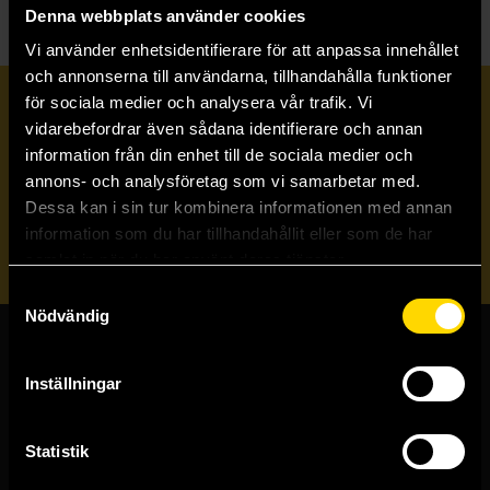
Denna webbplats använder cookies
Vi använder enhetsidentifierare för att anpassa innehållet
och annonserna till användarna, tillhandahålla funktioner
för sociala medier och analysera vår trafik. Vi
Prenumerera på vårt nyhetsbrev
vidarebefordrar även sådana identifierare och annan
information från din enhet till de sociala medier och
annons- och analysföretag som vi samarbetar med.
Veckobrevet
Dessa kan i sin tur kombinera informationen med annan
information som du har tillhandahållit eller som de har
Skicka
samlat in när du har använt deras tjänster.
Samtyckesval
Nödvändig
Butiker & kundtjänst
Inställningar
Stockholmsbutiken
Västerlånggatan 48
Statistik
111 29 Stockholm