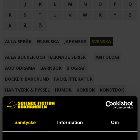
I
J
K
L
M
N
O
P
Q
R
S
T
U
V
W
X
Y
Z
Å
Ä
Ö
ALLA SPRÅK
ENGELSKA
JAPANSKA
SVENSKA
ALLA BÖCKER OCH TECKNADE SERIER
ANTOLOGI
AUDIODRAMA
BARNBOK
BIOGRAFI
BÖCKER: BAKGRUND
FACKLITTERATUR
HANTVERK & PYSSEL
HUMOR
KOKBOK
KONSTBOK
KORTROMAN
LÄROBOK
MAGASIN
NOVELL
NOVELLMAGASIN
NOVELLSAMLING
POESI
ROMAN
Samtycke
Information
Om
SAMLINGSVOLYM
TECKNA & MÅLA
TECKNAD SERIE