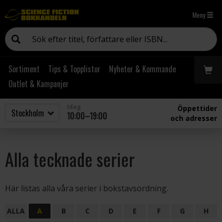
Meny
Sortiment
Tips & Topplistor
Nyheter & Kommande
Outlet & Kampanjer
Idag
Öppettider
10:00–19:00
och adresser
Alla tecknade serier
Här listas alla våra serier i bokstavsordning.
ALLA
A
B
C
D
E
F
G
H