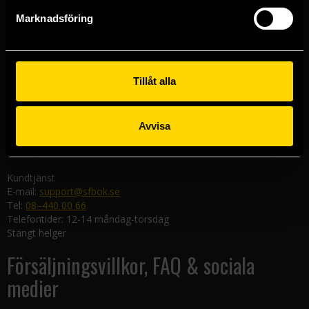
Göteborgsbutiken
Marknadsföring
Kungsgatan 19
411 19 Göteborg
Malmöbutiken
Södra Förstadsgatan 26
Tillåt alla
211 43 Malmö
Linköpingsbutiken
Avvisa
Nygatan 20
582 19 Linköping
Kundtjänst
E-mail:
support@sfbok.se
Tel:
08–440 00 66
Telefontider: 12-14 måndag-torsdag
Stängt helger
Försäljningsvillkor, FAQ & sociala
medier