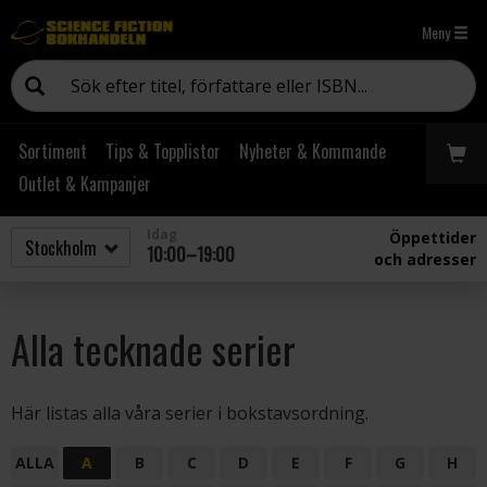
Meny
Sortiment
Tips & Topplistor
Nyheter & Kommande
Outlet & Kampanjer
Idag
Öppettider
10:00–19:00
och adresser
Alla tecknade serier
Här listas alla våra serier i bokstavsordning.
ALLA
A
B
C
D
E
F
G
H