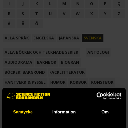
I
J
K
L
M
N
O
P
Q
R
S
T
U
V
W
X
Y
Z
Å
Ä
Ö
ALLA SPRÅK
ENGELSKA
JAPANSKA
SVENSKA
ALLA BÖCKER OCH TECKNADE SERIER
ANTOLOGI
AUDIODRAMA
BARNBOK
BIOGRAFI
BÖCKER: BAKGRUND
FACKLITTERATUR
HANTVERK & PYSSEL
HUMOR
KOKBOK
KONSTBOK
KORTROMAN
LÄROBOK
MAGASIN
NOVELL
NOVELLMAGASIN
NOVELLSAMLING
POESI
ROMAN
Samtycke
Information
Om
SAMLINGSVOLYM
TECKNA & MÅLA
TECKNAD SERIE