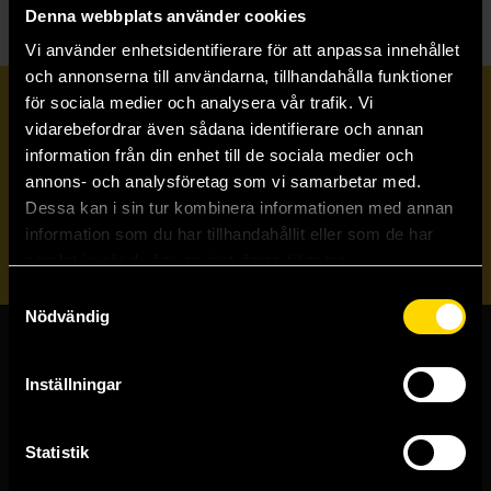
Denna webbplats använder cookies
Vi använder enhetsidentifierare för att anpassa innehållet
och annonserna till användarna, tillhandahålla funktioner
för sociala medier och analysera vår trafik. Vi
Prenumerera på vårt nyhetsbrev
vidarebefordrar även sådana identifierare och annan
information från din enhet till de sociala medier och
annons- och analysföretag som vi samarbetar med.
Veckobrevet
Dessa kan i sin tur kombinera informationen med annan
information som du har tillhandahållit eller som de har
Skicka
samlat in när du har använt deras tjänster.
Samtyckesval
Nödvändig
Butiker & kundtjänst
Inställningar
Stockholmsbutiken
Västerlånggatan 48
Statistik
111 29 Stockholm