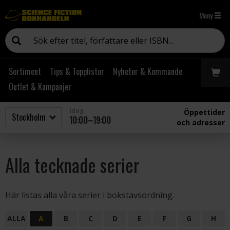
Meny
Sortiment
Tips & Topplistor
Nyheter & Kommande
Outlet & Kampanjer
Idag
Öppettider
10:00–19:00
och adresser
Alla tecknade serier
Här listas alla våra serier i bokstavsordning.
ALLA
A
B
C
D
E
F
G
H