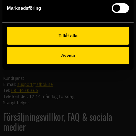
Göteborgsbutiken
Marknadsföring
Kungsgatan 19
411 19 Göteborg
Malmöbutiken
Södra Förstadsgatan 26
Tillåt alla
211 43 Malmö
Linköpingsbutiken
Avvisa
Nygatan 20
582 19 Linköping
Kundtjänst
E-mail:
support@sfbok.se
Tel:
08–440 00 66
Telefontider: 12-14 måndag-torsdag
Stängt helger
Försäljningsvillkor, FAQ & sociala
medier