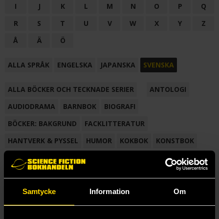
I
J
K
L
M
N
O
P
Q
R
S
T
U
V
W
X
Y
Z
Å
Ä
Ö
ALLA SPRÅK
ENGELSKA
JAPANSKA
SVENSKA
ALLA BÖCKER OCH TECKNADE SERIER
ANTOLOGI
AUDIODRAMA
BARNBOK
BIOGRAFI
BÖCKER: BAKGRUND
FACKLITTERATUR
HANTVERK & PYSSEL
HUMOR
KOKBOK
KONSTBOK
KORTROMAN
LÄROBOK
MAGASIN
NOVELL
NOVELLMAGASIN
NOVELLSAMLING
POESI
ROMAN
Samtycke
Information
Om
SAMLINGSVOLYM
TECKNA & MÅLA
TECKNAD SERIE