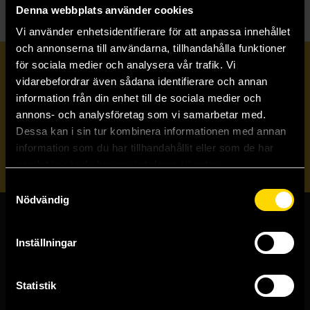
Denna webbplats använder cookies
Vi använder enhetsidentifierare för att anpassa innehållet
och annonserna till användarna, tillhandahålla funktioner
för sociala medier och analysera vår trafik. Vi
Prenumerera på vårt nyhetsbrev
vidarebefordrar även sådana identifierare och annan
information från din enhet till de sociala medier och
annons- och analysföretag som vi samarbetar med.
Veckobrevet
Dessa kan i sin tur kombinera informationen med annan
information som du har tillhandahållit eller som de har
Skicka
samlat in när du har använt deras tjänster.
Samtyckesval
Nödvändig
Butiker & kundtjänst
Inställningar
Stockholmsbutiken
Västerlånggatan 48
Statistik
111 29 Stockholm