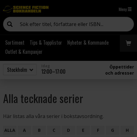
Meny
Sortiment
Tips & Topplistor
Nyheter & Kommande
Outlet & Kampanjer
Idag
Öppettider
12:00–17:00
och adresser
Alla tecknade serier
Här listas alla våra serier i bokstavsordning.
ALLA
A
B
C
D
E
F
G
H