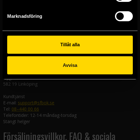
Västerlånggatan 48
111 29 Stockholm
Marknadsföring
Göteborgsbutiken
Kungsgatan 19
411 19 Göteborg
Tillåt alla
Malmöbutiken
Södra Förstadsgatan 26
211 43 Malmö
Avvisa
Linköpingsbutiken
Nygatan 20
582 19 Linköping
Kundtjänst
E-mail:
support@sfbok.se
Tel:
08–440 00 66
Telefontider: 12-14 måndag-torsdag
Stängt helger
Försäljningsvillkor, FAQ & sociala