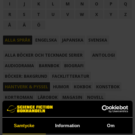
I
J
K
L
M
N
O
P
Q
R
S
T
U
V
W
X
Y
Z
Å
Ä
Ö
ALLA SPRÅK
ENGELSKA
JAPANSKA
SVENSKA
ALLA BÖCKER OCH TECKNADE SERIER
ANTOLOGI
AUDIODRAMA
BARNBOK
BIOGRAFI
BÖCKER: BAKGRUND
FACKLITTERATUR
HANTVERK & PYSSEL
HUMOR
KOKBOK
KONSTBOK
KORTROMAN
LÄROBOK
MAGASIN
NOVELL
NOVELLMAGASIN
NOVELLSAMLING
POESI
ROMAN
SAMLINGSVOLYM
TECKNA & MÅLA
TECKNAD SERIE
Samtycke
Information
Om