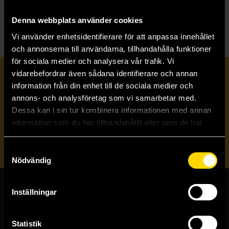
S
Sticker Rooms
Denna webbplats använder cookies
Vi använder enhetsidentifierare för att anpassa innehållet
och annonserna till användarna, tillhandahålla funktioner
för sociala medier och analysera vår trafik. Vi
vidarebefordrar även sådana identifierare och annan
Prenumerera på vårt nyhetsbrev
information från din enhet till de sociala medier och
annons- och analysföretag som vi samarbetar med.
Dessa kan i sin tur kombinera informationen med annan
Veckobrevet
information som du har tillhandahållit eller som de har
samlat in när du har använt deras tjänster.
Skicka
Samtyckesval
Nödvändig
Inställningar
Butiker & kundtjänst
Stockholmsbutiken
Statistik